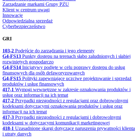
Zarządzanie markami Grupy PZU
Klient w centrum uwagi
Innowacje
Odpowiedzialna sprzedaż
Cyberbezpieczeństwo
GRI
103-2
Podejście do zarządzania i jego elementy
G4-FS13
Punkty dostępu na terenach słabo zaludnionych i słabiej
rozwiniętych gospodarczo
G4-FS14
Inicjatywy podjęte w celu poprawy dostępu do usług
finansowych dla osób defaworyzowanych
G4-FS15
Polityki zapewniające uczciwe projektowanie i sprzedaż
produktów i usług finansowych
417-1
Wymogi wewnętrzne w zakresie oznakowania produktów i
usług oraz informacji na ich temat
417-2
Przypadki niezgodności z regulacjami oraz dobrowolnymi
kodeksami dotyczącymi oznakowania produktów i usług oraz
informacji na ich temat
417-3
Przypadki niezgodności z regulacjami i dobrowolnymi
kodeksami w dotyczącymi komunikacji marketingowej
418-1
Uzasadnione skargi dotyczące naruszenia prywatności klienta
i utraty danych