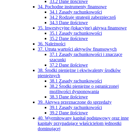
33.2 Dane ilościowe
34. Pochodne instrumenty finansowe
34.1 Zasady rachunkowości
34.2 Rodzaje strategii zabezpieczeń
34.3 Dane ilościowe
35. Inwestycyjne (lokacyjne) aktywa finansowe
35.1 Zasady rachunkowości
35.2 Dane ilościowe
36. Należności
37. Utrata wartości aktywów finansowych
37.1 Zasady rachunkowości i znaczące
szacunki
37.2 Dane ilościowe
38. Środki pieniężne i ekwiwalenty środków
pieniężnych
38.1 Zasady rachunkowości
38.2 Środki pieniężne o ograniczonej
możliwości dysponowania
38.3 Dane ilościowe
39. Aktywa przeznaczone do sprzedaży
39.1 Zasady rachunkowości
39.2 Dane ilościowe
40. Wyemitowany kapitał podstawowy oraz inne
kapitały przypadające właścicielom jednostki
dominującej