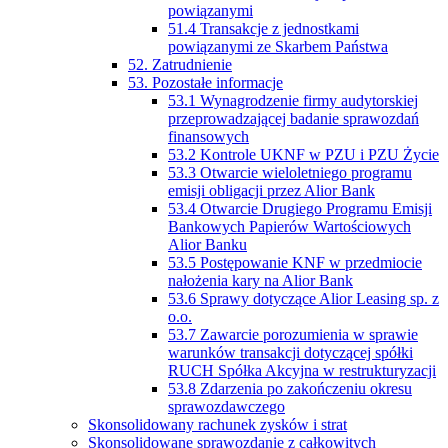
powiązanymi
51.4 Transakcje z jednostkami
powiązanymi ze Skarbem Państwa
52. Zatrudnienie
53. Pozostałe informacje
53.1 Wynagrodzenie firmy audytorskiej
przeprowadzającej badanie sprawozdań
finansowych
53.2 Kontrole UKNF w PZU i PZU Życie
53.3 Otwarcie wieloletniego programu
emisji obligacji przez Alior Bank
53.4 Otwarcie Drugiego Programu Emisji
Bankowych Papierów Wartościowych
Alior Banku
53.5 Postępowanie KNF w przedmiocie
nałożenia kary na Alior Bank
53.6 Sprawy dotyczące Alior Leasing sp. z
o.o.
53.7 Zawarcie porozumienia w sprawie
warunków transakcji dotyczącej spółki
RUCH Spółka Akcyjna w restrukturyzacji
53.8 Zdarzenia po zakończeniu okresu
sprawozdawczego
Skonsolidowany rachunek zysków i strat
Skonsolidowane sprawozdanie z całkowitych