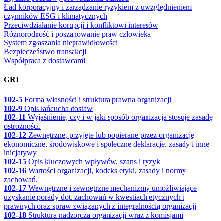
Ład korporacyjny i zarządzanie ryzykiem z uwzględnieniem
czynników ESG i klimatycznych
Przeciwdziałanie korupcji i konfliktowi interesów
Różnorodność i poszanowanie praw człowieka
System zgłaszania nieprawidłowości
Bezpieczeństwo transakcji
Współpraca z dostawcami
GRI
102-5
Forma własności i struktura prawna organizacji
102-9
Opis łańcucha dostaw
102-11
Wyjaśnienie, czy i w jaki sposób organizacja stosuje zasadę
ostrożności.
102-12
Zewnętrzne, przyjęte lub popierane przez organizację
ekonomiczne, środowiskowe i społeczne deklaracje, zasady i inne
inicjatywy
102-15
Opis kluczowych wpływów, szans i ryzyk
102-16
Wartości organizacji, kodeks etyki, zasady i normy
zachowań.
102-17
Wewnętrzne i zewnętrzne mechanizmy umożliwiające
uzyskanie porady dot. zachowań w kwestiach etycznych i
prawnych oraz spraw związanych z integralnością organizacji
102-18
Struktura nadzorcza organizacji wraz z komisjami