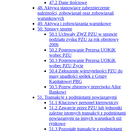
47.2 Dane ilościowe
48. Aktywa stanowiące zabezpieczenie
należności, zobowiązań oraz zobowiązań
warunkowych
49. Aktywa i zobowiązania warunkowe
50. Sprawy sporne
50.1 Uchwały ZWZ PZU w sprawie
podziału zysku PZU za rok obrotowy
2006
50.2 Postępowanie Prezesa UOKiK
wobec PZU
50.3 Postępowanie Prezesa UOKiK
wobec PZU Życie
50.4 Zgłoszenie wierzytelności PZU do
masy upadłości spółek z Grupy
Kapitałowej PBG
50.5 Pozew zbiorowy przeciwko Alior
Bankowi
51. Transakcje z podmiotami powiązanymi
51.1 Kluczowy personel kierowniczy
51.2 Zawarcie przez PZU lub jednostki
zależne istotnych transakcji z podmiotami
powiązanymi na innych warunkach niż
rynkowe
51.3 Pozostałe transakcje z podmiotami