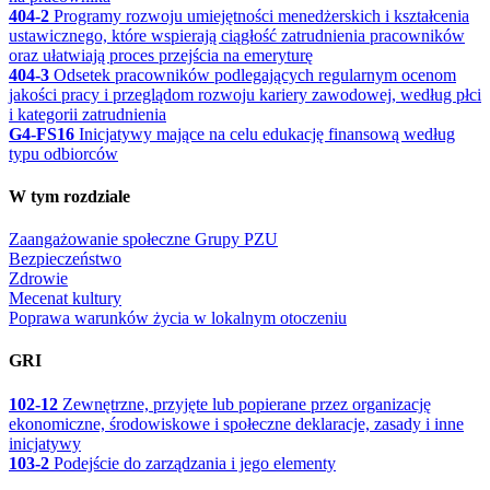
404-2
Programy rozwoju umiejętności menedżerskich i kształcenia
ustawicznego, które wspierają ciągłość zatrudnienia pracowników
oraz ułatwiają proces przejścia na emeryturę
404-3
Odsetek pracowników podlegających regularnym ocenom
jakości pracy i przeglądom rozwoju kariery zawodowej, według płci
i kategorii zatrudnienia
G4-FS16
Inicjatywy mające na celu edukację finansową według
typu odbiorców
W tym rozdziale
Zaangażowanie społeczne Grupy PZU
Bezpieczeństwo
Zdrowie
Mecenat kultury
Poprawa warunków życia w lokalnym otoczeniu
GRI
102-12
Zewnętrzne, przyjęte lub popierane przez organizację
ekonomiczne, środowiskowe i społeczne deklaracje, zasady i inne
inicjatywy
103-2
Podejście do zarządzania i jego elementy