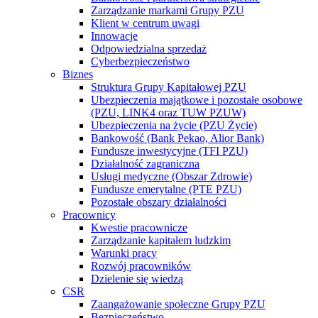
Zarządzanie markami Grupy PZU
Klient w centrum uwagi
Innowacje
Odpowiedzialna sprzedaż
Cyberbezpieczeństwo
Biznes
Struktura Grupy Kapitałowej PZU
Ubezpieczenia majątkowe i pozostałe osobowe
(PZU, LINK4 oraz TUW PZUW)
Ubezpieczenia na życie (PZU Życie)
Bankowość (Bank Pekao, Alior Bank)
Fundusze inwestycyjne (TFI PZU)
Działalność zagraniczna
Usługi medyczne (Obszar Zdrowie)
Fundusze emerytalne (PTE PZU)
Pozostałe obszary działalności
Pracownicy
Kwestie pracownicze
Zarządzanie kapitałem ludzkim
Warunki pracy
Rozwój pracowników
Dzielenie się wiedzą
CSR
Zaangażowanie społeczne Grupy PZU
Bezpieczeństwo