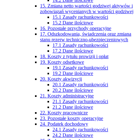
14.2 Dane ilościowe
15. Zmiana netto wartości godziwej aktywów i
zobowiązań wycenianych w wartości godziwej
15.1 Zasady rachunkowości
15.2 Dane ilościowe
16. Pozostałe przychody operacyjne
17. Odszkodowania, świadczenia oraz zmiana
stanu rezerw techniczno-ubezpieczeniowych
17.1 Zasady rachunkowości
17.2 Dane ilościowe
18. Koszty z tytułu prowizji i opłat
19. Koszty odsetkowe
19.1 Zasady rachunkowości
19.2 Dane ilościowe
20. Koszty akwizycji
20.1 Zasady rachunkowości
20.2 Dane ilościowe
21. Koszty administracyjne
21.1 Zasady rachunkowości
21.2 Dane ilościowe
22. Koszty pracownicze
23. Pozostałe koszty operacyjne
24. Podatek dochodowy
24.1 Zasady rachunkowości
24.2 Dane ilościowe