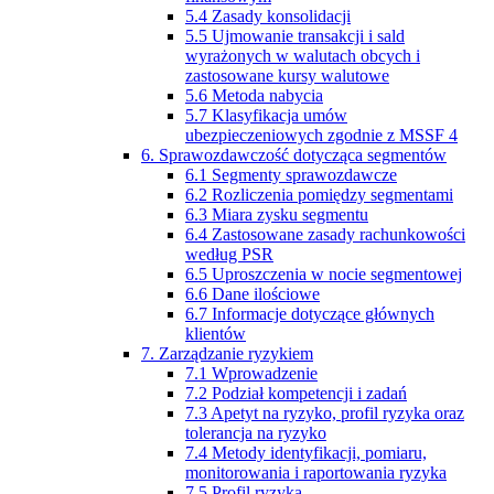
5.4 Zasady konsolidacji
5.5 Ujmowanie transakcji i sald
wyrażonych w walutach obcych i
zastosowane kursy walutowe
5.6 Metoda nabycia
5.7 Klasyfikacja umów
ubezpieczeniowych zgodnie z MSSF 4
6. Sprawozdawczość dotycząca segmentów
6.1 Segmenty sprawozdawcze
6.2 Rozliczenia pomiędzy segmentami
6.3 Miara zysku segmentu
6.4 Zastosowane zasady rachunkowości
według PSR
6.5 Uproszczenia w nocie segmentowej
6.6 Dane ilościowe
6.7 Informacje dotyczące głównych
klientów
7. Zarządzanie ryzykiem
7.1 Wprowadzenie
7.2 Podział kompetencji i zadań
7.3 Apetyt na ryzyko, profil ryzyka oraz
tolerancja na ryzyko
7.4 Metody identyfikacji, pomiaru,
monitorowania i raportowania ryzyka
7.5 Profil ryzyka