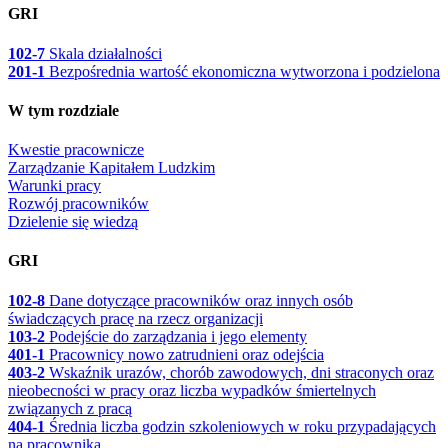
GRI
102-7
Skala działalności
201-1
Bezpośrednia wartość ekonomiczna wytworzona i podzielona
W tym rozdziale
Kwestie pracownicze
Zarządzanie Kapitałem Ludzkim
Warunki pracy
Rozwój pracowników
Dzielenie się wiedzą
GRI
102-8
Dane dotyczące pracowników oraz innych osób
świadczących pracę na rzecz organizacji
103-2
Podejście do zarządzania i jego elementy
401-1
Pracownicy nowo zatrudnieni oraz odejścia
403-2
Wskaźnik urazów, chorób zawodowych, dni straconych oraz
nieobecności w pracy oraz liczba wypadków śmiertelnych
związanych z pracą
404-1
Średnia liczba godzin szkoleniowych w roku przypadających
na pracownika