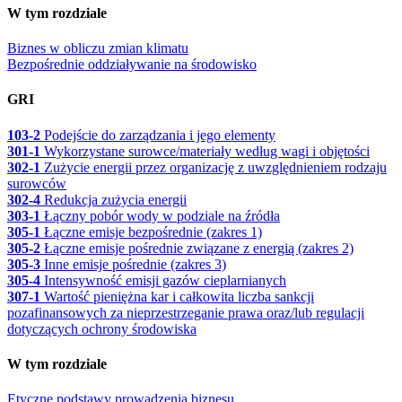
W tym rozdziale
Biznes w obliczu zmian klimatu
Bezpośrednie oddziaływanie na środowisko
GRI
103-2
Podejście do zarządzania i jego elementy
301-1
Wykorzystane surowce/materiały według wagi i objętości
302-1
Zużycie energii przez organizację z uwzględnieniem rodzaju
surowców
302-4
Redukcja zużycia energii
303-1
Łączny pobór wody w podziale na źródła
305-1
Łączne emisje bezpośrednie (zakres 1)
305-2
Łączne emisje pośrednie związane z energią (zakres 2)
305-3
Inne emisje pośrednie (zakres 3)
305-4
Intensywność emisji gazów cieplarnianych
307-1
Wartość pieniężna kar i całkowita liczba sankcji
pozafinansowych za nieprzestrzeganie prawa oraz/lub regulacji
dotyczących ochrony środowiska
W tym rozdziale
Etyczne podstawy prowadzenia biznesu