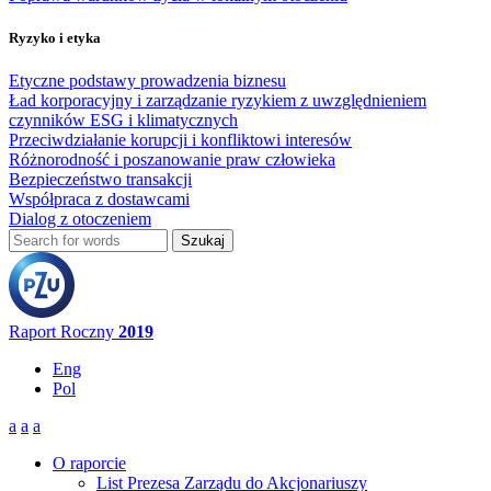
Ryzyko i etyka
Etyczne podstawy prowadzenia biznesu
Ład korporacyjny i zarządzanie ryzykiem z uwzględnieniem
czynników ESG i klimatycznych
Przeciwdziałanie korupcji i konfliktowi interesów
Różnorodność i poszanowanie praw człowieka
Bezpieczeństwo transakcji
Współpraca z dostawcami
Dialog z otoczeniem
Szukaj
Formularz wyszukiwania
Raport Roczny
2019
Eng
Pol
a
a
a
O raporcie
List Prezesa Zarządu do Akcjonariuszy