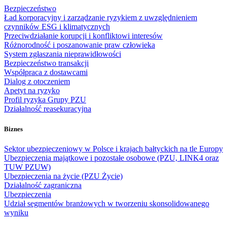
Bezpieczeństwo
Ład korporacyjny i zarządzanie ryzykiem z uwzględnieniem
czynników ESG i klimatycznych
Przeciwdziałanie korupcji i konfliktowi interesów
Różnorodność i poszanowanie praw człowieka
System zgłaszania nieprawidłowości
Bezpieczeństwo transakcji
Współpraca z dostawcami
Dialog z otoczeniem
Apetyt na ryzyko
Profil ryzyka Grupy PZU
Działalność reasekuracyjna
Biznes
Sektor ubezpieczeniowy w Polsce i krajach bałtyckich na tle Europy
Ubezpieczenia majątkowe i pozostałe osobowe (PZU, LINK4 oraz
TUW PZUW)
Ubezpieczenia na życie (PZU Życie)
Działalność zagraniczna
Ubezpieczenia
Udział segmentów branżowych w tworzeniu skonsolidowanego
wyniku