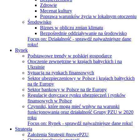
Zdrowie
Mecenat kultury
Poprawa warunków życia w lokalnym otoczeniu
Środowisko
Biznes w obliczu zmian klimatu
Bezpośrednie oddziaływanie na środowisko
Focus on:
Działalność - sprawdź najważniejsze dane
roku!
Rynek
Podstawowe trendy w polskiej gospodarce
Otoczenie zewnętrzne w krajach bałtyckich i na
Ukrainie
Sytuacja na rynkach finansowych
Sektor ubezpieczeniowy w Polsce i krajach bałtyckich
na tle Europy
Sektor bankowy w Polsce na tle Europy
Regulacje dotyczące rynku ubezpieczeń i rynków
finansowych w Polsce
Czynniki, które mogą mieć wpływ na warunki
funkcjonowania oraz działalność Grupy PZU w 2020
roku
Focus on:
Rynek - sprawdź najważniejsze dane roku!
Strategia
Założenia Strategii #nowePZU