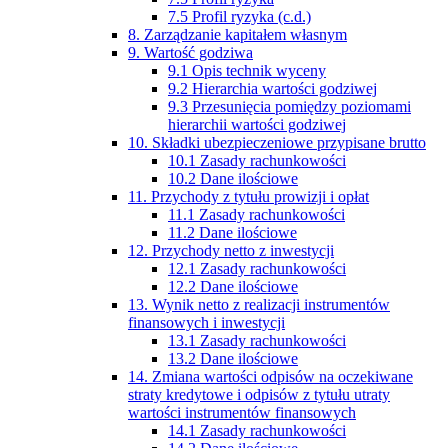
7.5 Profil ryzyka (c.d.)
8. Zarządzanie kapitałem własnym
9. Wartość godziwa
9.1 Opis technik wyceny
9.2 Hierarchia wartości godziwej
9.3 Przesunięcia pomiędzy poziomami
hierarchii wartości godziwej
10. Składki ubezpieczeniowe przypisane brutto
10.1 Zasady rachunkowości
10.2 Dane ilościowe
11. Przychody z tytułu prowizji i opłat
11.1 Zasady rachunkowości
11.2 Dane ilościowe
12. Przychody netto z inwestycji
12.1 Zasady rachunkowości
12.2 Dane ilościowe
13. Wynik netto z realizacji instrumentów
finansowych i inwestycji
13.1 Zasady rachunkowości
13.2 Dane ilościowe
14. Zmiana wartości odpisów na oczekiwane
straty kredytowe i odpisów z tytułu utraty
wartości instrumentów finansowych
14.1 Zasady rachunkowości