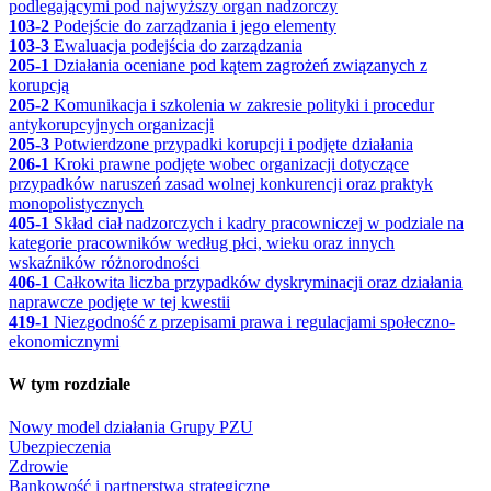
podlegającymi pod najwyższy organ nadzorczy
103-2
Podejście do zarządzania i jego elementy
103-3
Ewaluacja podejścia do zarządzania
205-1
Działania oceniane pod kątem zagrożeń związanych z
korupcją
205-2
Komunikacja i szkolenia w zakresie polityki i procedur
antykorupcyjnych organizacji
205-3
Potwierdzone przypadki korupcji i podjęte działania
206-1
Kroki prawne podjęte wobec organizacji dotyczące
przypadków naruszeń zasad wolnej konkurencji oraz praktyk
monopolistycznych
405-1
Skład ciał nadzorczych i kadry pracowniczej w podziale na
kategorie pracowników według płci, wieku oraz innych
wskaźników różnorodności
406-1
Całkowita liczba przypadków dyskryminacji oraz działania
naprawcze podjęte w tej kwestii
419-1
Niezgodność z przepisami prawa i regulacjami społeczno-
ekonomicznymi
W tym rozdziale
Nowy model działania Grupy PZU
Ubezpieczenia
Zdrowie
Bankowość i partnerstwa strategiczne