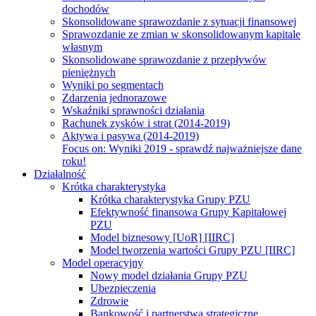
dochodów
Skonsolidowane sprawozdanie z sytuacji finansowej
Sprawozdanie ze zmian w skonsolidowanym kapitale
własnym
Skonsolidowane sprawozdanie z przepływów
pieniężnych
Wyniki po segmentach
Zdarzenia jednorazowe
Wskaźniki sprawności działania
Rachunek zysków i strat (2014-2019)
Aktywa i pasywa (2014-2019)
Focus on:
Wyniki 2019 - sprawdź najważniejsze dane
roku!
Działalność
Krótka charakterystyka
Krótka charakterystyka Grupy PZU
Efektywność finansowa Grupy Kapitałowej
PZU
Model biznesowy [UoR] [IIRC]
Model tworzenia wartości Grupy PZU [IIRC]
Model operacyjny
Nowy model działania Grupy PZU
Ubezpieczenia
Zdrowie
Bankowość i partnerstwa strategiczne