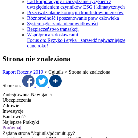
Ład korporacyjny i zarządzanie ryzykiem z
uwzględnieniem czynników ESG i klimatycznych
Przeciwdziałanie korupcji i konfliktowi interesów
Różnorodność i poszanowanie praw człowieka
System zgłaszania nieprawidłowości
Bezpieczeństwo transakcji
Współpraca z dostawcami
Focus on:
Ryzyko i etyka - sprawdź najważniejsze
dane roku!
Strona nie znaleziona
Raport Roczny 2019
>
Cgiutils
>
Strona nie znaleziona
Share on:
Zintegrowana Nawigacja
Ubezpieczenia
Zdrowie
Inwestycje
Bankowość
Najlepsze Praktyki
Porównaj
Żądana strona "/cgiutils/pdcmulti.py?