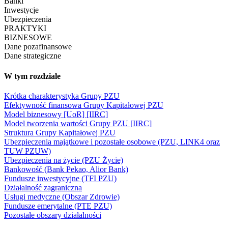
Banki
Inwestycje
Ubezpieczenia
PRAKTYKI
BIZNESOWE
Dane pozafinansowe
Dane strategiczne
W tym rozdziale
Krótka charakterystyka Grupy PZU
Efektywność finansowa Grupy Kapitałowej PZU
Model biznesowy [UoR] [IIRC]
Model tworzenia wartości Grupy PZU [IIRC]
Struktura Grupy Kapitałowej PZU
Ubezpieczenia majątkowe i pozostałe osobowe (PZU, LINK4 oraz
TUW PZUW)
Ubezpieczenia na życie (PZU Życie)
Bankowość (Bank Pekao, Alior Bank)
Fundusze inwestycyjne (TFI PZU)
Działalność zagraniczna
Usługi medyczne (Obszar Zdrowie)
Fundusze emerytalne (PTE PZU)
Pozostałe obszary działalności