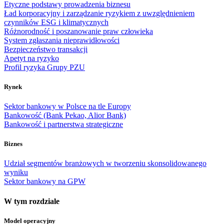
Etyczne podstawy prowadzenia biznesu
Ład korporacyjny i zarządzanie ryzykiem z uwzględnieniem
czynników ESG i klimatycznych
Różnorodność i poszanowanie praw człowieka
System zgłaszania nieprawidłowości
Bezpieczeństwo transakcji
Apetyt na ryzyko
Profil ryzyka Grupy PZU
Rynek
Sektor bankowy w Polsce na tle Europy
Bankowość (Bank Pekao, Alior Bank)
Bankowość i partnerstwa strategiczne
Biznes
Udział segmentów branżowych w tworzeniu skonsolidowanego
wyniku
Sektor bankowy na GPW
W tym rozdziale
Model operacyjny