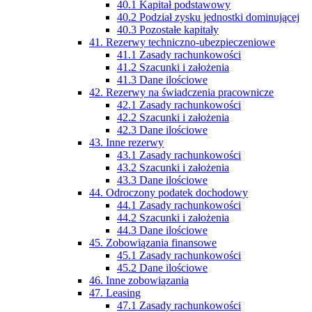
40.1 Kapitał podstawowy
40.2 Podział zysku jednostki dominującej
40.3 Pozostałe kapitały
41. Rezerwy techniczno-ubezpieczeniowe
41.1 Zasady rachunkowości
41.2 Szacunki i założenia
41.3 Dane ilościowe
42. Rezerwy na świadczenia pracownicze
42.1 Zasady rachunkowości
42.2 Szacunki i założenia
42.3 Dane ilościowe
43. Inne rezerwy
43.1 Zasady rachunkowości
43.2 Szacunki i założenia
43.3 Dane ilościowe
44. Odroczony podatek dochodowy
44.1 Zasady rachunkowości
44.2 Szacunki i założenia
44.3 Dane ilościowe
45. Zobowiązania finansowe
45.1 Zasady rachunkowości
45.2 Dane ilościowe
46. Inne zobowiązania
47. Leasing
47.1 Zasady rachunkowości