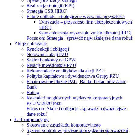
Operacjonalizacja strategii
Realizacja strategii (KPI)
Strategia CSR [IIRC]
Future outlook – strategiczne wyzwania przyszłości
Cyfryzacja – przyszłość firm ubezpieczeniowych
[IIRC]
Stawianie czoła wyzwaniu zmian klimatu [IIRC]
Focus on:
Strategia - sprawdź najważniejsze dane roku!
Akcje i obligacje
Rynek akcji i obligacji
Notowania akcji PZU
Sektor bankowy na GPW
Relacje inwestorskie PZU
Rekomendacje analityków dla akcji PZU
Polityka kapitałowa i dywidendowa Grupy PZU
Finansowanie dłużne PZU, Banku Pekao oraz Alior
Bank
Rating
Kalendarium głównych wydarzeń korporacyjnych
PZU w 2020 roku
Focus on:
Akcje i obligacje - sprawdź najważniejsze
dane roku!
Ład korporacyjny
Stosowanie zasad ładu korporacyjnego
System kontroli w procesie sporządzania sprawozdań