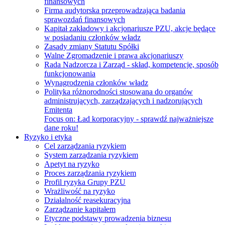
finansowych
Firma audytorska przeprowadzająca badania
sprawozdań finansowych
Kapitał zakładowy i akcjonariusze PZU, akcje będące
w posiadaniu członków władz
Zasady zmiany Statutu Spółki
Walne Zgromadzenie i prawa akcjonariuszy
Rada Nadzorcza i Zarząd - skład, kompetencje, sposób
funkcjonowania
Wynagrodzenia członków władz
Polityka różnorodności stosowana do organów
administrujących, zarządzających i nadzorujących
Emitenta
Focus on:
Ład korporacyjny - sprawdź najważniejsze
dane roku!
Ryzyko i etyka
Cel zarządzania ryzykiem
System zarządzania ryzykiem
Apetyt na ryzyko
Proces zarządzania ryzykiem
Profil ryzyka Grupy PZU
Wrażliwość na ryzyko
Działalność reasekuracyjna
Zarządzanie kapitałem
Etyczne podstawy prowadzenia biznesu