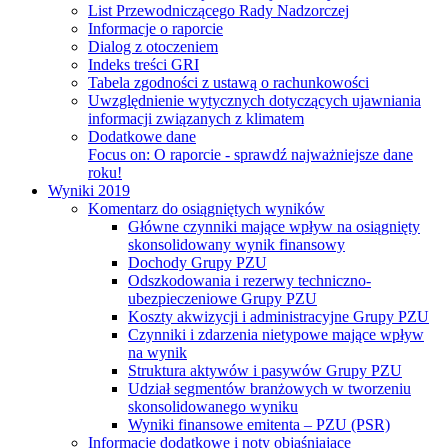
List Przewodniczącego Rady Nadzorczej
Informacje o raporcie
Dialog z otoczeniem
Indeks treści GRI
Tabela zgodności z ustawą o rachunkowości
Uwzględnienie wytycznych dotyczących ujawniania
informacji związanych z klimatem
Dodatkowe dane
Focus on:
O raporcie - sprawdź najważniejsze dane
roku!
Wyniki 2019
Komentarz do osiągniętych wyników
Główne czynniki mające wpływ na osiągnięty
skonsolidowany wynik finansowy
Dochody Grupy PZU
Odszkodowania i rezerwy techniczno-
ubezpieczeniowe Grupy PZU
Koszty akwizycji i administracyjne Grupy PZU
Czynniki i zdarzenia nietypowe mające wpływ
na wynik
Struktura aktywów i pasywów Grupy PZU
Udział segmentów branżowych w tworzeniu
skonsolidowanego wyniku
Wyniki finansowe emitenta – PZU (PSR)
Informacje dodatkowe i noty objaśniające