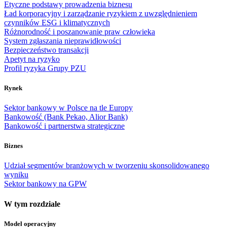
Etyczne podstawy prowadzenia biznesu
Ład korporacyjny i zarządzanie ryzykiem z uwzględnieniem
czynników ESG i klimatycznych
Różnorodność i poszanowanie praw człowieka
System zgłaszania nieprawidłowości
Bezpieczeństwo transakcji
Apetyt na ryzyko
Profil ryzyka Grupy PZU
Rynek
Sektor bankowy w Polsce na tle Europy
Bankowość (Bank Pekao, Alior Bank)
Bankowość i partnerstwa strategiczne
Biznes
Udział segmentów branżowych w tworzeniu skonsolidowanego
wyniku
Sektor bankowy na GPW
W tym rozdziale
Model operacyjny