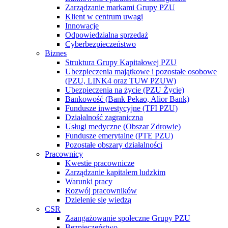
Zarządzanie markami Grupy PZU
Klient w centrum uwagi
Innowacje
Odpowiedzialna sprzedaż
Cyberbezpieczeństwo
Biznes
Struktura Grupy Kapitałowej PZU
Ubezpieczenia majątkowe i pozostałe osobowe
(PZU, LINK4 oraz TUW PZUW)
Ubezpieczenia na życie (PZU Życie)
Bankowość (Bank Pekao, Alior Bank)
Fundusze inwestycyjne (TFI PZU)
Działalność zagraniczna
Usługi medyczne (Obszar Zdrowie)
Fundusze emerytalne (PTE PZU)
Pozostałe obszary działalności
Pracownicy
Kwestie pracownicze
Zarządzanie kapitałem ludzkim
Warunki pracy
Rozwój pracowników
Dzielenie się wiedzą
CSR
Zaangażowanie społeczne Grupy PZU
Bezpieczeństwo