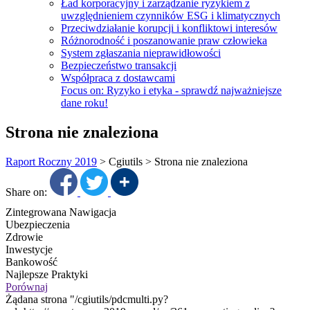
Ład korporacyjny i zarządzanie ryzykiem z
uwzględnieniem czynników ESG i klimatycznych
Przeciwdziałanie korupcji i konfliktowi interesów
Różnorodność i poszanowanie praw człowieka
System zgłaszania nieprawidłowości
Bezpieczeństwo transakcji
Współpraca z dostawcami
Focus on:
Ryzyko i etyka - sprawdź najważniejsze
dane roku!
Strona nie znaleziona
Raport Roczny 2019
>
Cgiutils
>
Strona nie znaleziona
Share on:
Zintegrowana Nawigacja
Ubezpieczenia
Zdrowie
Inwestycje
Bankowość
Najlepsze Praktyki
Porównaj
Żądana strona "/cgiutils/pdcmulti.py?