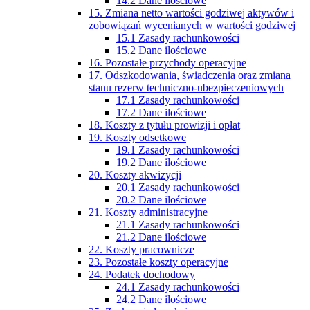
14.2 Dane ilościowe
15. Zmiana netto wartości godziwej aktywów i
zobowiązań wycenianych w wartości godziwej
15.1 Zasady rachunkowości
15.2 Dane ilościowe
16. Pozostałe przychody operacyjne
17. Odszkodowania, świadczenia oraz zmiana
stanu rezerw techniczno-ubezpieczeniowych
17.1 Zasady rachunkowości
17.2 Dane ilościowe
18. Koszty z tytułu prowizji i opłat
19. Koszty odsetkowe
19.1 Zasady rachunkowości
19.2 Dane ilościowe
20. Koszty akwizycji
20.1 Zasady rachunkowości
20.2 Dane ilościowe
21. Koszty administracyjne
21.1 Zasady rachunkowości
21.2 Dane ilościowe
22. Koszty pracownicze
23. Pozostałe koszty operacyjne
24. Podatek dochodowy
24.1 Zasady rachunkowości
24.2 Dane ilościowe