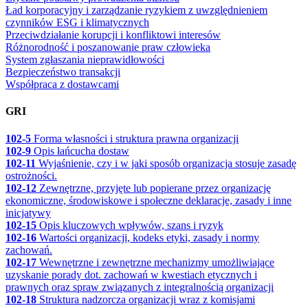
Ład korporacyjny i zarządzanie ryzykiem z uwzględnieniem
czynników ESG i klimatycznych
Przeciwdziałanie korupcji i konfliktowi interesów
Różnorodność i poszanowanie praw człowieka
System zgłaszania nieprawidłowości
Bezpieczeństwo transakcji
Współpraca z dostawcami
GRI
102-5
Forma własności i struktura prawna organizacji
102-9
Opis łańcucha dostaw
102-11
Wyjaśnienie, czy i w jaki sposób organizacja stosuje zasadę
ostrożności.
102-12
Zewnętrzne, przyjęte lub popierane przez organizację
ekonomiczne, środowiskowe i społeczne deklaracje, zasady i inne
inicjatywy
102-15
Opis kluczowych wpływów, szans i ryzyk
102-16
Wartości organizacji, kodeks etyki, zasady i normy
zachowań.
102-17
Wewnętrzne i zewnętrzne mechanizmy umożliwiające
uzyskanie porady dot. zachowań w kwestiach etycznych i
prawnych oraz spraw związanych z integralnością organizacji
102-18
Struktura nadzorcza organizacji wraz z komisjami