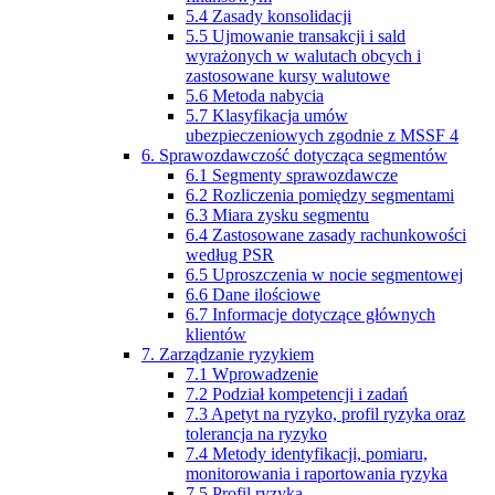
5.4 Zasady konsolidacji
5.5 Ujmowanie transakcji i sald
wyrażonych w walutach obcych i
zastosowane kursy walutowe
5.6 Metoda nabycia
5.7 Klasyfikacja umów
ubezpieczeniowych zgodnie z MSSF 4
6. Sprawozdawczość dotycząca segmentów
6.1 Segmenty sprawozdawcze
6.2 Rozliczenia pomiędzy segmentami
6.3 Miara zysku segmentu
6.4 Zastosowane zasady rachunkowości
według PSR
6.5 Uproszczenia w nocie segmentowej
6.6 Dane ilościowe
6.7 Informacje dotyczące głównych
klientów
7. Zarządzanie ryzykiem
7.1 Wprowadzenie
7.2 Podział kompetencji i zadań
7.3 Apetyt na ryzyko, profil ryzyka oraz
tolerancja na ryzyko
7.4 Metody identyfikacji, pomiaru,
monitorowania i raportowania ryzyka
7.5 Profil ryzyka