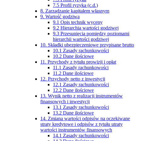
7.5 Profil ryzyka (c.d.)
8. Zarządzanie kapitałem własnym
9. Wartość godziwa
9.1 Opis technik wyceny
9.2 Hierarchia wartości godziwej
9.3 Przesunięcia pomiędzy poziomami
hierarchii wartości godziwej
10. Składki ubezpieczeniowe przypisane brutto
10.1 Zasady rachunkowości
10.2 Dane ilościowe
11. Przychody z tytułu prowizji i opłat
11.1 Zasady rachunkowości
11.2 Dane ilościowe
12. Przychody netto z inwestycji
12.1 Zasady rachunkowości
12.2 Dane ilościowe
13. Wynik netto z realizacji instrumentów
finansowych i inwestycji
13.1 Zasady rachunkowości
13.2 Dane ilościowe
14. Zmiana wartości odpisów na oczekiwane
straty kredytowe i odpisów z tytułu utraty
wartości instrumentów finansowych
14.1 Zasady rachunkowości