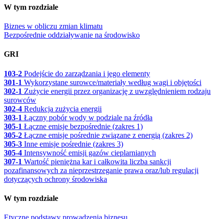
W tym rozdziale
Biznes w obliczu zmian klimatu
Bezpośrednie oddziaływanie na środowisko
GRI
103-2
Podejście do zarządzania i jego elementy
301-1
Wykorzystane surowce/materiały według wagi i objętości
302-1
Zużycie energii przez organizację z uwzględnieniem rodzaju
surowców
302-4
Redukcja zużycia energii
303-1
Łączny pobór wody w podziale na źródła
305-1
Łączne emisje bezpośrednie (zakres 1)
305-2
Łączne emisje pośrednie związane z energią (zakres 2)
305-3
Inne emisje pośrednie (zakres 3)
305-4
Intensywność emisji gazów cieplarnianych
307-1
Wartość pieniężna kar i całkowita liczba sankcji
pozafinansowych za nieprzestrzeganie prawa oraz/lub regulacji
dotyczących ochrony środowiska
W tym rozdziale
Etyczne podstawy prowadzenia biznesu