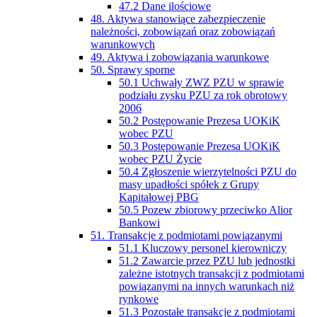
47.2 Dane ilościowe
48. Aktywa stanowiące zabezpieczenie
należności, zobowiązań oraz zobowiązań
warunkowych
49. Aktywa i zobowiązania warunkowe
50. Sprawy sporne
50.1 Uchwały ZWZ PZU w sprawie
podziału zysku PZU za rok obrotowy
2006
50.2 Postępowanie Prezesa UOKiK
wobec PZU
50.3 Postępowanie Prezesa UOKiK
wobec PZU Życie
50.4 Zgłoszenie wierzytelności PZU do
masy upadłości spółek z Grupy
Kapitałowej PBG
50.5 Pozew zbiorowy przeciwko Alior
Bankowi
51. Transakcje z podmiotami powiązanymi
51.1 Kluczowy personel kierowniczy
51.2 Zawarcie przez PZU lub jednostki
zależne istotnych transakcji z podmiotami
powiązanymi na innych warunkach niż
rynkowe
51.3 Pozostałe transakcje z podmiotami