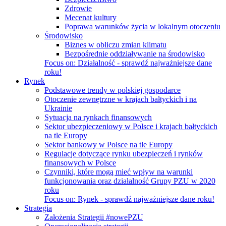
Zdrowie
Mecenat kultury
Poprawa warunków życia w lokalnym otoczeniu
Środowisko
Biznes w obliczu zmian klimatu
Bezpośrednie oddziaływanie na środowisko
Focus on:
Działalność - sprawdź najważniejsze dane
roku!
Rynek
Podstawowe trendy w polskiej gospodarce
Otoczenie zewnętrzne w krajach bałtyckich i na
Ukrainie
Sytuacja na rynkach finansowych
Sektor ubezpieczeniowy w Polsce i krajach bałtyckich
na tle Europy
Sektor bankowy w Polsce na tle Europy
Regulacje dotyczące rynku ubezpieczeń i rynków
finansowych w Polsce
Czynniki, które mogą mieć wpływ na warunki
funkcjonowania oraz działalność Grupy PZU w 2020
roku
Focus on:
Rynek - sprawdź najważniejsze dane roku!
Strategia
Założenia Strategii #nowePZU