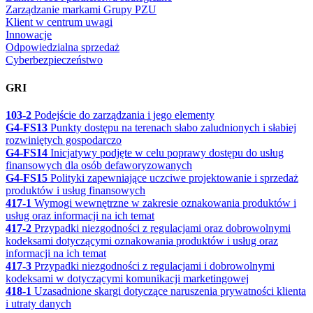
Zarządzanie markami Grupy PZU
Klient w centrum uwagi
Innowacje
Odpowiedzialna sprzedaż
Cyberbezpieczeństwo
GRI
103-2
Podejście do zarządzania i jego elementy
G4-FS13
Punkty dostępu na terenach słabo zaludnionych i słabiej
rozwiniętych gospodarczo
G4-FS14
Inicjatywy podjęte w celu poprawy dostępu do usług
finansowych dla osób defaworyzowanych
G4-FS15
Polityki zapewniające uczciwe projektowanie i sprzedaż
produktów i usług finansowych
417-1
Wymogi wewnętrzne w zakresie oznakowania produktów i
usług oraz informacji na ich temat
417-2
Przypadki niezgodności z regulacjami oraz dobrowolnymi
kodeksami dotyczącymi oznakowania produktów i usług oraz
informacji na ich temat
417-3
Przypadki niezgodności z regulacjami i dobrowolnymi
kodeksami w dotyczącymi komunikacji marketingowej
418-1
Uzasadnione skargi dotyczące naruszenia prywatności klienta
i utraty danych