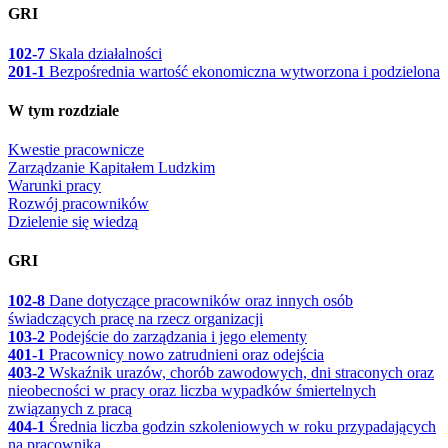
GRI
102-7
Skala działalności
201-1
Bezpośrednia wartość ekonomiczna wytworzona i podzielona
W tym rozdziale
Kwestie pracownicze
Zarządzanie Kapitałem Ludzkim
Warunki pracy
Rozwój pracowników
Dzielenie się wiedzą
GRI
102-8
Dane dotyczące pracowników oraz innych osób
świadczących pracę na rzecz organizacji
103-2
Podejście do zarządzania i jego elementy
401-1
Pracownicy nowo zatrudnieni oraz odejścia
403-2
Wskaźnik urazów, chorób zawodowych, dni straconych oraz
nieobecności w pracy oraz liczba wypadków śmiertelnych
związanych z pracą
404-1
Średnia liczba godzin szkoleniowych w roku przypadających
na pracownika