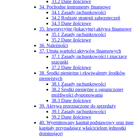
33.2 Dane ilościowe
34. Pochodne instrumenty finansowe
34.1 Zasady rachunkowości
34.2 Rodzaje strategii zabezpieczeń
34.3 Dane ilościowe
35. Inwestycyjne (lokacyjne) aktywa finansowe
35.1 Zasady rachunkowości
35.2 Dane ilościowe
36. Należności
37. Utrata wartości aktywów finansowych
37.1 Zasady rachunkowości i znaczące
szacunki
37.2 Dane ilościowe
38. Środki pieniężne i ekwiwalenty środków
pieniężnych
38.1 Zasady rachunkowości
38.2 Środki pieniężne o ograniczonej
możliwości dysponowania
38.3 Dane ilościowe
39. Aktywa przeznaczone do sprzedaży
39.1 Zasady rachunkowości
39.2 Dane ilościowe
40. Wyemitowany kapitał podstawowy oraz inne
kapitały przypadające właścicielom jednostki
dominującej