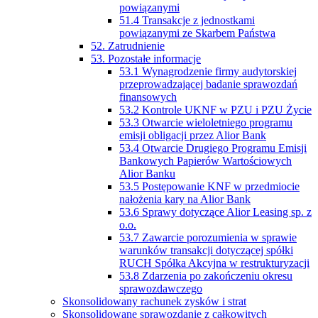
powiązanymi
51.4 Transakcje z jednostkami
powiązanymi ze Skarbem Państwa
52. Zatrudnienie
53. Pozostałe informacje
53.1 Wynagrodzenie firmy audytorskiej
przeprowadzającej badanie sprawozdań
finansowych
53.2 Kontrole UKNF w PZU i PZU Życie
53.3 Otwarcie wieloletniego programu
emisji obligacji przez Alior Bank
53.4 Otwarcie Drugiego Programu Emisji
Bankowych Papierów Wartościowych
Alior Banku
53.5 Postępowanie KNF w przedmiocie
nałożenia kary na Alior Bank
53.6 Sprawy dotyczące Alior Leasing sp. z
o.o.
53.7 Zawarcie porozumienia w sprawie
warunków transakcji dotyczącej spółki
RUCH Spółka Akcyjna w restrukturyzacji
53.8 Zdarzenia po zakończeniu okresu
sprawozdawczego
Skonsolidowany rachunek zysków i strat
Skonsolidowane sprawozdanie z całkowitych