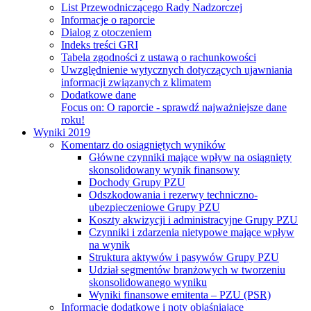
List Przewodniczącego Rady Nadzorczej
Informacje o raporcie
Dialog z otoczeniem
Indeks treści GRI
Tabela zgodności z ustawą o rachunkowości
Uwzględnienie wytycznych dotyczących ujawniania
informacji związanych z klimatem
Dodatkowe dane
Focus on:
O raporcie - sprawdź najważniejsze dane
roku!
Wyniki 2019
Komentarz do osiągniętych wyników
Główne czynniki mające wpływ na osiągnięty
skonsolidowany wynik finansowy
Dochody Grupy PZU
Odszkodowania i rezerwy techniczno-
ubezpieczeniowe Grupy PZU
Koszty akwizycji i administracyjne Grupy PZU
Czynniki i zdarzenia nietypowe mające wpływ
na wynik
Struktura aktywów i pasywów Grupy PZU
Udział segmentów branżowych w tworzeniu
skonsolidowanego wyniku
Wyniki finansowe emitenta – PZU (PSR)
Informacje dodatkowe i noty objaśniające