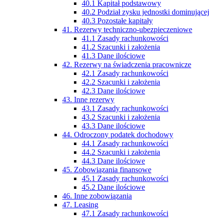
40.1 Kapitał podstawowy
40.2 Podział zysku jednostki dominującej
40.3 Pozostałe kapitały
41. Rezerwy techniczno-ubezpieczeniowe
41.1 Zasady rachunkowości
41.2 Szacunki i założenia
41.3 Dane ilościowe
42. Rezerwy na świadczenia pracownicze
42.1 Zasady rachunkowości
42.2 Szacunki i założenia
42.3 Dane ilościowe
43. Inne rezerwy
43.1 Zasady rachunkowości
43.2 Szacunki i założenia
43.3 Dane ilościowe
44. Odroczony podatek dochodowy
44.1 Zasady rachunkowości
44.2 Szacunki i założenia
44.3 Dane ilościowe
45. Zobowiązania finansowe
45.1 Zasady rachunkowości
45.2 Dane ilościowe
46. Inne zobowiązania
47. Leasing
47.1 Zasady rachunkowości