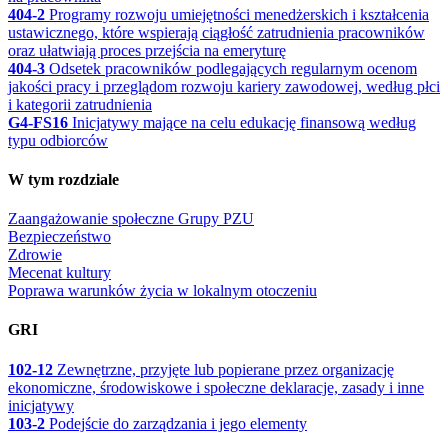
404-2
Programy rozwoju umiejętności menedżerskich i kształcenia
ustawicznego, które wspierają ciągłość zatrudnienia pracowników
oraz ułatwiają proces przejścia na emeryturę
404-3
Odsetek pracowników podlegających regularnym ocenom
jakości pracy i przeglądom rozwoju kariery zawodowej, według płci
i kategorii zatrudnienia
G4-FS16
Inicjatywy mające na celu edukację finansową według
typu odbiorców
W tym rozdziale
Zaangażowanie społeczne Grupy PZU
Bezpieczeństwo
Zdrowie
Mecenat kultury
Poprawa warunków życia w lokalnym otoczeniu
GRI
102-12
Zewnętrzne, przyjęte lub popierane przez organizację
ekonomiczne, środowiskowe i społeczne deklaracje, zasady i inne
inicjatywy
103-2
Podejście do zarządzania i jego elementy