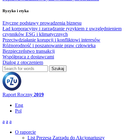
Ryzyko i etyka
Etyczne podstawy prowadzenia biznesu
Ład korporacyjny i zarządzanie ryzykiem z uwzględnieniem
czynników ESG i klimatycznych
Przeciwdziałanie korupcji i konfliktowi interesów
Różnorodność i poszanowanie praw człowieka
Bezpieczeństwo transakcji
Współpraca z dostawcami
Dialog z otoczeniem
Szukaj
Formularz wyszukiwania
Raport Roczny
2019
Eng
Pol
a
a
a
O raporcie
List Prezesa Zarządu do Akcjonariuszy