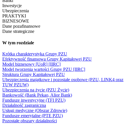
Banki
Inwestycje
Ubezpieczenia
PRAKTYKI
BIZNESOWE
Dane pozafinansowe
Dane strategiczne
W tym rozdziale
Krótka charakterystyka Grupy PZU
Efektywność finansowa Grupy Kapitałowej PZU
Model biznesowy [UoR] [IIRC]
Model tworzenia wartości Grupy PZU [IIRC]
Struktura Grupy Kapitałowej PZU
Ubezpieczenia majątkowe i pozostałe osobowe (PZU, LINK4 oraz
TUW PZUW)
Ubezpieczenia na życie (PZU Życie)
Bankowość (Bank Pekao, Alior Bank)
Fundusze inwestycyjne (TFI PZU)
Działalność zagraniczna
Usługi medyczne (Obszar Zdrowie)
Fundusze emerytalne (PTE PZU)
Pozostałe obszary działalności