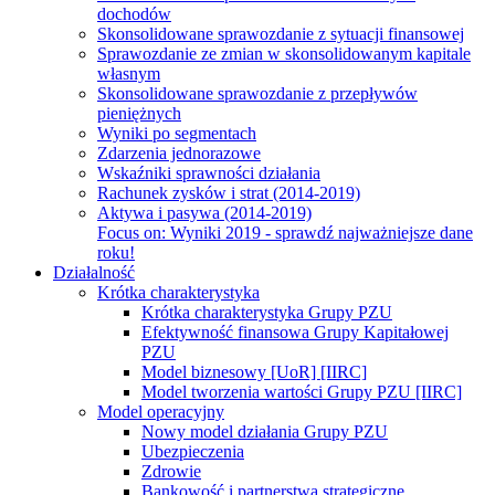
dochodów
Skonsolidowane sprawozdanie z sytuacji finansowej
Sprawozdanie ze zmian w skonsolidowanym kapitale
własnym
Skonsolidowane sprawozdanie z przepływów
pieniężnych
Wyniki po segmentach
Zdarzenia jednorazowe
Wskaźniki sprawności działania
Rachunek zysków i strat (2014-2019)
Aktywa i pasywa (2014-2019)
Focus on:
Wyniki 2019 - sprawdź najważniejsze dane
roku!
Działalność
Krótka charakterystyka
Krótka charakterystyka Grupy PZU
Efektywność finansowa Grupy Kapitałowej
PZU
Model biznesowy [UoR] [IIRC]
Model tworzenia wartości Grupy PZU [IIRC]
Model operacyjny
Nowy model działania Grupy PZU
Ubezpieczenia
Zdrowie
Bankowość i partnerstwa strategiczne