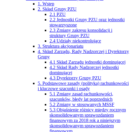
1. Wstęp
2. Skład Grupy PZU
2.1 PZU
2.2 Jednostki Grupy PZU oraz jednostki
stowarzyszone
2.3 Zmiany zakresu konsolidacji i
struktury Grupy PZU
2.4 Udziały niekontrolujące
3. Struktura akcjonariatu
4. Skład Zarządu, Rady Nadzorczej i Dyrektorzy
Grupy
4.1 Skład Zarządu jednostki dominującej
4.2 Skład Rady Nadzorczej jednostki
dominującej
4.3 Dyrektorzy Grupy PZU
5. Podstawowe zasady (polityka) rachunkowości
i kluczowe szacunki i osądy
5.1 Zmiany zasad rachunkowości,
szacunków, błędy lat poprzednich
5.2 Zmiany w stosowanych MSSF
5.3 Objaśnienie różnicy między rocznym
skonsolidowanym sprawozdaniem
finansowym za 2018 rok a niniejszym
skonsolidowanym sprawozdaniem
finansowym