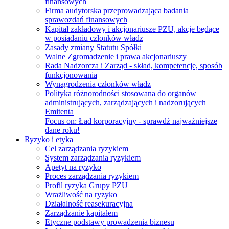
finansowych
Firma audytorska przeprowadzająca badania
sprawozdań finansowych
Kapitał zakładowy i akcjonariusze PZU, akcje będące
w posiadaniu członków władz
Zasady zmiany Statutu Spółki
Walne Zgromadzenie i prawa akcjonariuszy
Rada Nadzorcza i Zarząd - skład, kompetencje, sposób
funkcjonowania
Wynagrodzenia członków władz
Polityka różnorodności stosowana do organów
administrujących, zarządzających i nadzorujących
Emitenta
Focus on:
Ład korporacyjny - sprawdź najważniejsze
dane roku!
Ryzyko i etyka
Cel zarządzania ryzykiem
System zarządzania ryzykiem
Apetyt na ryzyko
Proces zarządzania ryzykiem
Profil ryzyka Grupy PZU
Wrażliwość na ryzyko
Działalność reasekuracyjna
Zarządzanie kapitałem
Etyczne podstawy prowadzenia biznesu