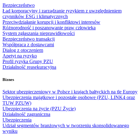
Bezpieczeństwo
Ład korporacyjny i zarządzanie ryzykiem z uwzględnieniem
czynników ESG i klimatycznych
Przeciwdziałanie korupcji i konfliktowi interesów
Różnorodność i poszanowanie praw człowieka
System zgłaszania nieprawidłowości
Bezpieczeństwo transakcji
Współpraca z dostawcami
Dialog z otoczeniem
Apetyt na ryzyko
Profil ryzyka Grupy PZU
Działalność reasekuracyjna
Biznes
Sektor ubezpieczeniowy w Polsce i krajach bałtyckich na tle Europy
Ubezpieczenia majątkowe i pozostałe osobowe (PZU, LINK4 oraz
TUW PZUW)
Ubezpieczenia na życie (PZU Życie)
Działalność zagraniczna
Ubezpieczenia
Udział segmentów branżowych w tworzeniu skonsolidowanego
wyniku