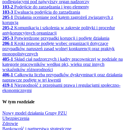
podlegającymi pod najwyższy organ nadzorczy
103-2
Podejście do zarządzania i jego elementy
103-3
Ewaluacja podejścia do zarządzania
205-1
Działania oceniane pod kątem zagrożeń związanych z
korupcją
205-2
Komunikacja i szkolenia w zakresie polityki i procedur
antykorupcyjnych organizacji
205-3
Potwierdzone przypadki korupcji i podjęte działania
206-1
Kroki prawne podjęte wobec organizacji dotyczące
przypadków naruszeń zasad wolnej konkurencji oraz praktyk
monopolistycznych
405-1
Skład ciał nadzorczych i kadry pracowniczej w podziale na
kategorie pracowników według płci, wieku oraz innych
wskaźników różnorodności
406-1
Całkowita liczba przypadków dyskryminacji oraz działania
naprawcze podjęte w tej kwestii
419-1
Niezgodność z przepisami prawa i regulacjami społeczno-
ekonomicznymi
W tym rozdziale
Nowy model działania Grupy PZU
Ubezpieczenia
Zdrowie
Bankowość i partnerstwa strategiczne