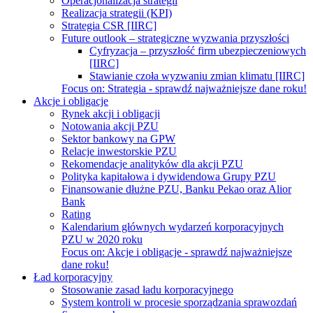
Operacjonalizacja strategii
Realizacja strategii (KPI)
Strategia CSR [IIRC]
Future outlook – strategiczne wyzwania przyszłości
Cyfryzacja – przyszłość firm ubezpieczeniowych
[IIRC]
Stawianie czoła wyzwaniu zmian klimatu [IIRC]
Focus on:
Strategia - sprawdź najważniejsze dane roku!
Akcje i obligacje
Rynek akcji i obligacji
Notowania akcji PZU
Sektor bankowy na GPW
Relacje inwestorskie PZU
Rekomendacje analityków dla akcji PZU
Polityka kapitałowa i dywidendowa Grupy PZU
Finansowanie dłużne PZU, Banku Pekao oraz Alior
Bank
Rating
Kalendarium głównych wydarzeń korporacyjnych
PZU w 2020 roku
Focus on:
Akcje i obligacje - sprawdź najważniejsze
dane roku!
Ład korporacyjny
Stosowanie zasad ładu korporacyjnego
System kontroli w procesie sporządzania sprawozdań