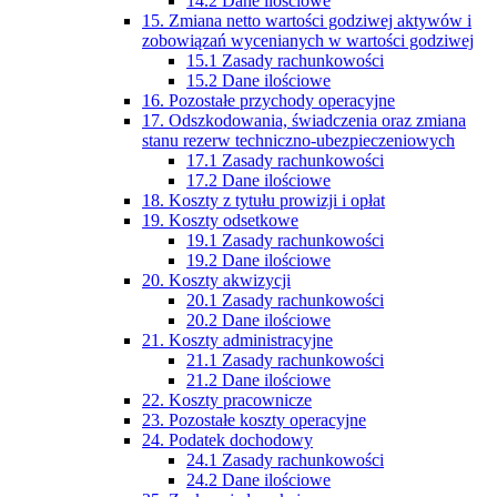
14.2 Dane ilościowe
15. Zmiana netto wartości godziwej aktywów i
zobowiązań wycenianych w wartości godziwej
15.1 Zasady rachunkowości
15.2 Dane ilościowe
16. Pozostałe przychody operacyjne
17. Odszkodowania, świadczenia oraz zmiana
stanu rezerw techniczno-ubezpieczeniowych
17.1 Zasady rachunkowości
17.2 Dane ilościowe
18. Koszty z tytułu prowizji i opłat
19. Koszty odsetkowe
19.1 Zasady rachunkowości
19.2 Dane ilościowe
20. Koszty akwizycji
20.1 Zasady rachunkowości
20.2 Dane ilościowe
21. Koszty administracyjne
21.1 Zasady rachunkowości
21.2 Dane ilościowe
22. Koszty pracownicze
23. Pozostałe koszty operacyjne
24. Podatek dochodowy
24.1 Zasady rachunkowości
24.2 Dane ilościowe