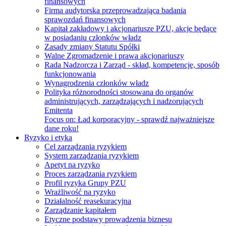
finansowych
Firma audytorska przeprowadzająca badania
sprawozdań finansowych
Kapitał zakładowy i akcjonariusze PZU, akcje będące
w posiadaniu członków władz
Zasady zmiany Statutu Spółki
Walne Zgromadzenie i prawa akcjonariuszy
Rada Nadzorcza i Zarząd - skład, kompetencje, sposób
funkcjonowania
Wynagrodzenia członków władz
Polityka różnorodności stosowana do organów
administrujących, zarządzających i nadzorujących
Emitenta
Focus on:
Ład korporacyjny - sprawdź najważniejsze
dane roku!
Ryzyko i etyka
Cel zarządzania ryzykiem
System zarządzania ryzykiem
Apetyt na ryzyko
Proces zarządzania ryzykiem
Profil ryzyka Grupy PZU
Wrażliwość na ryzyko
Działalność reasekuracyjna
Zarządzanie kapitałem
Etyczne podstawy prowadzenia biznesu