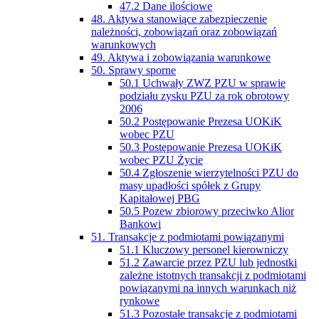
47.2 Dane ilościowe
48. Aktywa stanowiące zabezpieczenie
należności, zobowiązań oraz zobowiązań
warunkowych
49. Aktywa i zobowiązania warunkowe
50. Sprawy sporne
50.1 Uchwały ZWZ PZU w sprawie
podziału zysku PZU za rok obrotowy
2006
50.2 Postępowanie Prezesa UOKiK
wobec PZU
50.3 Postępowanie Prezesa UOKiK
wobec PZU Życie
50.4 Zgłoszenie wierzytelności PZU do
masy upadłości spółek z Grupy
Kapitałowej PBG
50.5 Pozew zbiorowy przeciwko Alior
Bankowi
51. Transakcje z podmiotami powiązanymi
51.1 Kluczowy personel kierowniczy
51.2 Zawarcie przez PZU lub jednostki
zależne istotnych transakcji z podmiotami
powiązanymi na innych warunkach niż
rynkowe
51.3 Pozostałe transakcje z podmiotami