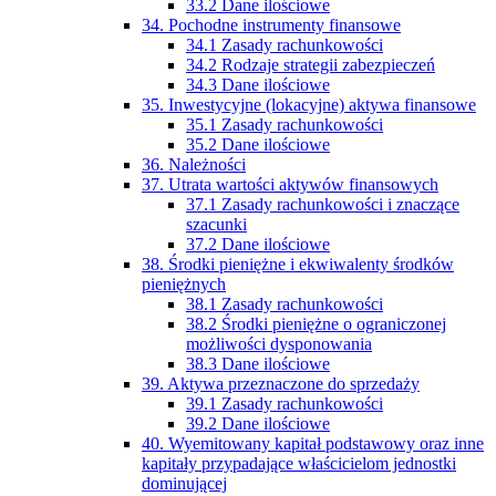
33.2 Dane ilościowe
34. Pochodne instrumenty finansowe
34.1 Zasady rachunkowości
34.2 Rodzaje strategii zabezpieczeń
34.3 Dane ilościowe
35. Inwestycyjne (lokacyjne) aktywa finansowe
35.1 Zasady rachunkowości
35.2 Dane ilościowe
36. Należności
37. Utrata wartości aktywów finansowych
37.1 Zasady rachunkowości i znaczące
szacunki
37.2 Dane ilościowe
38. Środki pieniężne i ekwiwalenty środków
pieniężnych
38.1 Zasady rachunkowości
38.2 Środki pieniężne o ograniczonej
możliwości dysponowania
38.3 Dane ilościowe
39. Aktywa przeznaczone do sprzedaży
39.1 Zasady rachunkowości
39.2 Dane ilościowe
40. Wyemitowany kapitał podstawowy oraz inne
kapitały przypadające właścicielom jednostki
dominującej