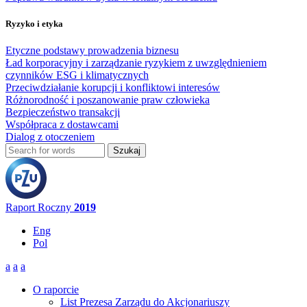
Ryzyko i etyka
Etyczne podstawy prowadzenia biznesu
Ład korporacyjny i zarządzanie ryzykiem z uwzględnieniem
czynników ESG i klimatycznych
Przeciwdziałanie korupcji i konfliktowi interesów
Różnorodność i poszanowanie praw człowieka
Bezpieczeństwo transakcji
Współpraca z dostawcami
Dialog z otoczeniem
Szukaj
Formularz wyszukiwania
Raport Roczny
2019
Eng
Pol
a
a
a
O raporcie
List Prezesa Zarządu do Akcjonariuszy