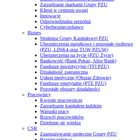
Zarządzanie markami Grupy PZU
Klient w centrum uwagi
Innowacje
Odpowiedzialna sprzedaż
Cyberbezpieczeństwo
Biznes
Struktura Grupy Kapitałowej PZU
Ubezpieczenia majątkowe i pozostałe osobowe
(PZU, LINK4 oraz TUW PZUW)
Ubezpieczenia na życie (PZU Życie)
Bankowość (Bank Pekao, Alior Bank)
Fundusze inwestycyjne (TFI PZU)
Działalność zagraniczna
Usługi medyczne (Obszar Zdrowie)
Fundusze emerytalne (PTE PZU)
Pozostałe obszary działalności
Pracownicy
Kwestie pracownicze
Zarządzanie kapitałem ludzkim
Warunki pracy
Rozwój pracowników
Dzielenie się wiedzą
CSR
Zaangażowanie społeczne Grupy PZU
Bezpieczeństwo