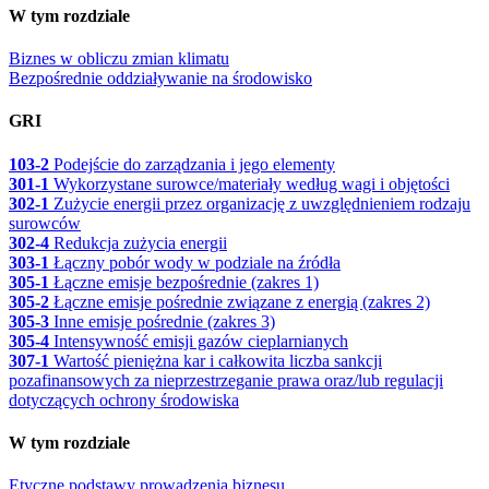
W tym rozdziale
Biznes w obliczu zmian klimatu
Bezpośrednie oddziaływanie na środowisko
GRI
103-2
Podejście do zarządzania i jego elementy
301-1
Wykorzystane surowce/materiały według wagi i objętości
302-1
Zużycie energii przez organizację z uwzględnieniem rodzaju
surowców
302-4
Redukcja zużycia energii
303-1
Łączny pobór wody w podziale na źródła
305-1
Łączne emisje bezpośrednie (zakres 1)
305-2
Łączne emisje pośrednie związane z energią (zakres 2)
305-3
Inne emisje pośrednie (zakres 3)
305-4
Intensywność emisji gazów cieplarnianych
307-1
Wartość pieniężna kar i całkowita liczba sankcji
pozafinansowych za nieprzestrzeganie prawa oraz/lub regulacji
dotyczących ochrony środowiska
W tym rozdziale
Etyczne podstawy prowadzenia biznesu