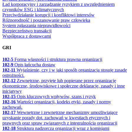
Ład korporacyjny i zarządzanie ryzykiem z uwzględnieniem
czynników ESG i klimatycznych
Przeciwdziałanie korupcji i konfliktowi interesów
Różnorodność i poszanowanie praw człowieka
System zgłaszania nieprawidłowości
Bezpieczeństwo transakcji
Współpraca z dostawcami
GRI
102-5
Forma własności i struktura prawna organizacji
102-9
Opis łańcucha dostaw
102-11
Wyjaśnienie, czy i w jaki sposób organizacja stosuje zasadę
ostrożności.
102-12
Zewnętrzne, przyjęte lub popierane przez organizację
ekonomiczne, środowiskowe i społeczne deklaracje, zasady i inne
inicjatywy
102-15
Opis kluczowych wpływów, szans i ryzyk
102-16
Wartości organizacji, kodeks etyki, zasady i normy
zachowań.
102-17
Wewnętrzne i zewnętrzne mechanizmy umożliwiające
uzyskanie porady dot. zachowań w kwestiach etycznych i
prawnych oraz spraw związanych z integralnością organizacji
102-18
Struktura nadzorcza organizacji wraz z komisjami