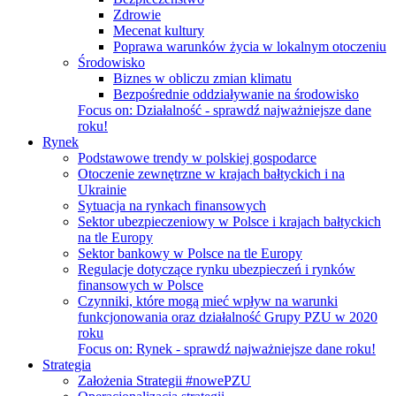
Zdrowie
Mecenat kultury
Poprawa warunków życia w lokalnym otoczeniu
Środowisko
Biznes w obliczu zmian klimatu
Bezpośrednie oddziaływanie na środowisko
Focus on:
Działalność - sprawdź najważniejsze dane
roku!
Rynek
Podstawowe trendy w polskiej gospodarce
Otoczenie zewnętrzne w krajach bałtyckich i na
Ukrainie
Sytuacja na rynkach finansowych
Sektor ubezpieczeniowy w Polsce i krajach bałtyckich
na tle Europy
Sektor bankowy w Polsce na tle Europy
Regulacje dotyczące rynku ubezpieczeń i rynków
finansowych w Polsce
Czynniki, które mogą mieć wpływ na warunki
funkcjonowania oraz działalność Grupy PZU w 2020
roku
Focus on:
Rynek - sprawdź najważniejsze dane roku!
Strategia
Założenia Strategii #nowePZU