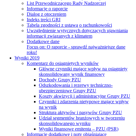
List Przewodniczącego Rady Nadzorczej
Informacje o raporcie
Dialog z otoczeniem
Indeks treści GRI
Tabela zgodności z ustawą o rachunkowości
Uwzględnienie wytycznych dotyczących ujawniania
informacji związanych z klimatem
Dodatkowe dane
Focus on:
O raporcie - sprawdź najważniejsze dane
roku!
Wyniki 2019
Komentarz do osiągniętych wyników
Główne czynniki mające wpływ na osiągnięty
skonsolidowany wynik finansowy
Dochody Grupy PZU
Odszkodowania i rezerwy techniczno-
ubezpieczeniowe Grupy PZU
Koszty akwizycji i administracyjne Grupy PZU
Czynniki i zdarzenia nietypowe mające wpływ
na wynik
Struktura aktywów i pasywów Grupy PZU
Udział segmentów branżowych w tworzeniu
skonsolidowanego wyniku
Wyniki finansowe emitenta – PZU (PSR)
Informacje dodatkowe i noty objaśniające