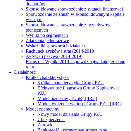
dochodów
Skonsolidowane sprawozdanie z sytuacji finansowej
Sprawozdanie ze zmian w skonsolidowanym kapitale
własnym
Skonsolidowane sprawozdanie z przepływów
pieniężnych
Wyniki po segmentach
Zdarzenia jednorazowe
Wskaźniki sprawności działania
Rachunek zysków i strat (2014-2019)
Aktywa i pasywa (2014-2019)
Focus on:
Wyniki 2019 - sprawdź najważniejsze dane
roku!
Działalność
Krótka charakterystyka
Krótka charakterystyka Grupy PZU
Efektywność finansowa Grupy Kapitałowej
PZU
Model biznesowy [UoR] [IIRC]
Model tworzenia wartości Grupy PZU [IIRC]
Model operacyjny
Nowy model działania Grupy PZU
Ubezpieczenia
Zdrowie
Bankowość i partnerstwa strategiczne