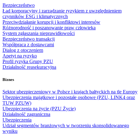
Bezpieczeństwo
Ład korporacyjny i zarządzanie ryzykiem z uwzględnieniem
czynników ESG i klimatycznych
Przeciwdziałanie korupcji i konfliktowi interesów
Różnorodność i poszanowanie praw człowieka
System zgłaszania nieprawidłowości
Bezpieczeństwo transakcji
Współpraca z dostawcami
Dialog z otoczeniem
Apetyt na ryzyko
Profil ryzyka Grupy PZU
Działalność reasekuracyjna
Biznes
Sektor ubezpieczeniowy w Polsce i krajach bałtyckich na tle Europy
Ubezpieczenia majątkowe i pozostałe osobowe (PZU, LINK4 oraz
TUW PZUW)
Ubezpieczenia na życie (PZU Życie)
Działalność zagraniczna
Ubezpieczenia
Udział segmentów branżowych w tworzeniu skonsolidowanego
wyniku