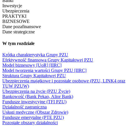
Banki
Inwestycje
Ubezpieczenia
PRAKTYKI
BIZNESOWE
Dane pozafinansowe
Dane strategiczne
W tym rozdziale
Krótka charakterystyka Grupy PZU
Efektywność finansowa Grupy Kapitałowej PZU
Model biznesowy [UoR] [IIRC]
Model tworzenia wartości Grupy PZU [IIRC]
Struktura Grupy Kapitałowej PZU
Ubezpieczenia majątkowe i pozostałe osobowe (PZU, LINK4 oraz
TUW PZUW)
Ubezpieczenia na życie (PZU Życie)
Bankowość (Bank Pekao, Alior Bank)
Fundusze inwestycyjne (TFI PZU)
Działalność zagraniczna
Usługi medyczne (Obszar Zdrowie)
Fundusze emerytalne (PTE PZU)
Pozostałe obszary działalności