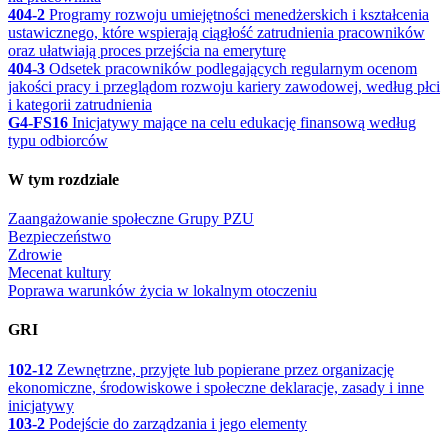
404-2
Programy rozwoju umiejętności menedżerskich i kształcenia
ustawicznego, które wspierają ciągłość zatrudnienia pracowników
oraz ułatwiają proces przejścia na emeryturę
404-3
Odsetek pracowników podlegających regularnym ocenom
jakości pracy i przeglądom rozwoju kariery zawodowej, według płci
i kategorii zatrudnienia
G4-FS16
Inicjatywy mające na celu edukację finansową według
typu odbiorców
W tym rozdziale
Zaangażowanie społeczne Grupy PZU
Bezpieczeństwo
Zdrowie
Mecenat kultury
Poprawa warunków życia w lokalnym otoczeniu
GRI
102-12
Zewnętrzne, przyjęte lub popierane przez organizację
ekonomiczne, środowiskowe i społeczne deklaracje, zasady i inne
inicjatywy
103-2
Podejście do zarządzania i jego elementy