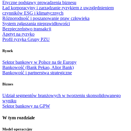
Etyczne podstawy prowadzenia biznesu
Ład korporacyjny i zarządzanie ryzykiem z uwzględnieniem
czynników ESG i klimatycznych
Różnorodność i poszanowanie praw człowieka
System zgłaszania nieprawidłowości
Bezpieczeństwo transakcji
Apetyt na ryzyko
Profil ryzyka Grupy PZU
Rynek
Sektor bankowy w Polsce na tle Europy
Bankowość (Bank Pekao, Alior Bank)
Bankowość i partnerstwa strategiczne
Biznes
Udział segmentów branżowych w tworzeniu skonsolidowanego
wyniku
Sektor bankowy na GPW
W tym rozdziale
Model operacyjny