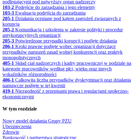
podlegającymi pod najwyższy organ nadzorczy
103-2
Podejście do zarządzania i jego elementy
103-3
Ewaluacja podejścia do zarządzania
205-1
Działania oceniane pod kątem zagrożeń związanych z
korupcją
205-2
Komunikacja i szkolenia w zakresie polityki i procedur
antykorupcyjnych organizacji
205-3
Potwierdzone przypadki korupcji i podjęte działania
206-1
Kroki prawne podjęte wobec organizacji dotyczące
przypadków naruszeń zasad wolnej konkurencji oraz praktyk
monopolistycznych
405-1
Skład ciał nadzorczych i kadry pracowniczej w podziale na
kategorie pracowników według płci, wieku oraz innych
wskaźników różnorodności
406-1
Całkowita liczba przypadków dyskryminacji oraz działania
naprawcze podjęte w tej kwestii
419-1
Niezgodność z przepisami prawa i regulacjami społeczno-
ekonomicznymi
W tym rozdziale
Nowy model działania Grupy PZU
Ubezpieczenia
Zdrowie
Bankowość i partnerstwa strategiczne