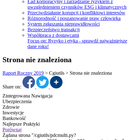
Ład korporacyjny i zarządzanie ryzykiem z
uwzględnieniem czynników ESG i klimatycznych
Przeciwdziałanie korupcji i konfliktowi interesów
Różnorodność i poszanowanie praw człowieka
System zgłaszania nieprawidłowości
Bezpieczeństwo transakcji
Współpraca z dostawcami
Focus on:
Ryzyko i etyka - sprawdź najważniejsze
dane roku!
Strona nie znaleziona
Raport Roczny 2019
>
Cgiutils
>
Strona nie znaleziona
Share on:
Zintegrowana Nawigacja
Ubezpieczenia
Zdrowie
Inwestycje
Bankowość
Najlepsze Praktyki
Porównaj
Żądana strona "/cgiutils/pdcmulti.py?