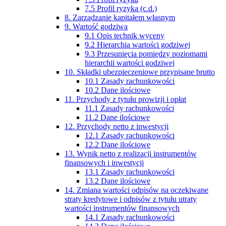
7.5 Profil ryzyka (c.d.)
8. Zarządzanie kapitałem własnym
9. Wartość godziwa
9.1 Opis technik wyceny
9.2 Hierarchia wartości godziwej
9.3 Przesunięcia pomiędzy poziomami
hierarchii wartości godziwej
10. Składki ubezpieczeniowe przypisane brutto
10.1 Zasady rachunkowości
10.2 Dane ilościowe
11. Przychody z tytułu prowizji i opłat
11.1 Zasady rachunkowości
11.2 Dane ilościowe
12. Przychody netto z inwestycji
12.1 Zasady rachunkowości
12.2 Dane ilościowe
13. Wynik netto z realizacji instrumentów
finansowych i inwestycji
13.1 Zasady rachunkowości
13.2 Dane ilościowe
14. Zmiana wartości odpisów na oczekiwane
straty kredytowe i odpisów z tytułu utraty
wartości instrumentów finansowych
14.1 Zasady rachunkowości