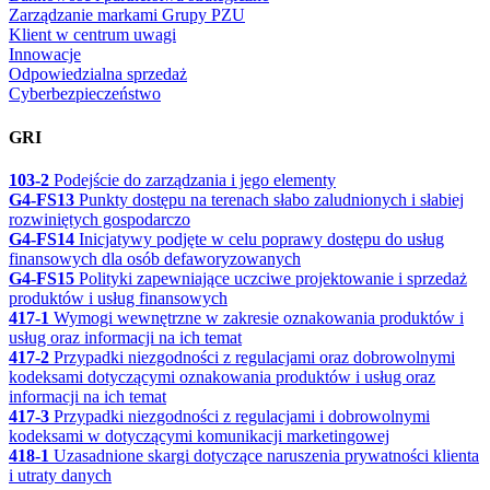
Zarządzanie markami Grupy PZU
Klient w centrum uwagi
Innowacje
Odpowiedzialna sprzedaż
Cyberbezpieczeństwo
GRI
103-2
Podejście do zarządzania i jego elementy
G4-FS13
Punkty dostępu na terenach słabo zaludnionych i słabiej
rozwiniętych gospodarczo
G4-FS14
Inicjatywy podjęte w celu poprawy dostępu do usług
finansowych dla osób defaworyzowanych
G4-FS15
Polityki zapewniające uczciwe projektowanie i sprzedaż
produktów i usług finansowych
417-1
Wymogi wewnętrzne w zakresie oznakowania produktów i
usług oraz informacji na ich temat
417-2
Przypadki niezgodności z regulacjami oraz dobrowolnymi
kodeksami dotyczącymi oznakowania produktów i usług oraz
informacji na ich temat
417-3
Przypadki niezgodności z regulacjami i dobrowolnymi
kodeksami w dotyczącymi komunikacji marketingowej
418-1
Uzasadnione skargi dotyczące naruszenia prywatności klienta
i utraty danych