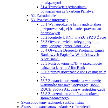
powiązanymi
51.4 Transakcje z jednostkami
powiązanymi ze Skarbem Państwa
52. Zatrudnienie
53. Pozostałe informacje
53.1 Wynagrodzenie firmy audytorskiej
przeprowadzającej badanie sprawozdań
finansowych
53.2 Kontrole UKNF w PZU i PZU Życie
53.3 Otwarcie wieloletniego programu
emisji obligacji przez Alior Bank
53.4 Otwarcie Drugiego Programu Emisji
Bankowych Papierów Wartościowych
Alior Banku
53.5 Postępowanie KNF w przedmiocie
nałożenia kary na Alior Bank
53.6 Sprawy dotyczące Alior Leasing sp. z
o.o.
53.7 Zawarcie porozumienia w sprawie
warunków transakcji dotyczącej spółki
RUCH Spółka Akcyjna w restrukturyzacji
53.8 Zdarzenia po zakończeniu okresu
sprawozdawczego
Skonsolidowany rachunek zysków i strat
Skonsolidowane sprawozdanie z całkowitych