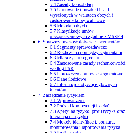
5.4 Zasady konsolidacji
5.5 Ujmowanie transakcji i sald
wyrażonych w walutach obcych i
zastosowane kursy walutowe
5.6 Metoda nabycia
5.7 Klasyfikacja umów
ubezpieczeniowych zgodnie z MSSF 4
6. Sprawozdawczość dotycząca segmentów
6.1 Segmenty sprawozdawcze
6.2 Rozliczenia pomiędzy segmentami
6.3 Miara zysku segmentu
6.4 Zastosowane zasady rachunkowości
według PSR
6.5 Uproszczenia w nocie segmentowej
6.6 Dane ilościowe
6.7 Informacje dotyczące głównych
klientów
7. Zarządzanie ryzykiem
7.1 Wprowadzenie
7.2 Podział kompetencji i zadań
7.3 Apetyt na ryzyko, profil ryzyka oraz
tolerancja na ryzyko
7.4 Metody identyfikacji, pomiaru,
monitorowania i raportowania ryzyka
7.5 Profil ryzyka