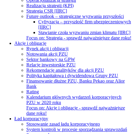
Operacjonalizacja strategii
Realizacja strategii (KPI)
Strategia CSR [IIRC]
Future outlook – strategiczne wyzwania przyszłości
Cyfryzacja – przyszłość firm ubezpieczeniowych
[IIRC]
Stawianie czoła wyzwaniu zmian klimatu [IIRC]
Focus on:
Strategia - sprawdź najważniejsze dane roku!
Akcje i obligacje
Rynek akcji i obligacji
Notowania akcji PZU
Sektor bankowy na GPW
Relacje inwestorskie PZU
Rekomendacje analityków dla akcji PZU
Polityka kapitałowa i dywidendowa Grupy PZU
Finansowanie dłużne PZU, Banku Pekao oraz Alior
Bank
Rating
Kalendarium głównych wydarzeń korporacyjnych
PZU w 2020 roku
Focus on:
Akcje i obligacje - sprawdź najważniejsze
dane roku!
Ład korporacyjny
Stosowanie zasad ładu korporacyjnego
System kontroli w procesie sporządzania sprawozdań