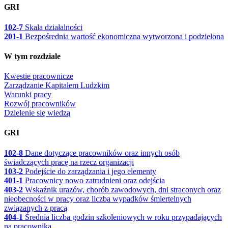
GRI
102-7
Skala działalności
201-1
Bezpośrednia wartość ekonomiczna wytworzona i podzielona
W tym rozdziale
Kwestie pracownicze
Zarządzanie Kapitałem Ludzkim
Warunki pracy
Rozwój pracowników
Dzielenie się wiedzą
GRI
102-8
Dane dotyczące pracowników oraz innych osób
świadczących pracę na rzecz organizacji
103-2
Podejście do zarządzania i jego elementy
401-1
Pracownicy nowo zatrudnieni oraz odejścia
403-2
Wskaźnik urazów, chorób zawodowych, dni straconych oraz
nieobecności w pracy oraz liczba wypadków śmiertelnych
związanych z pracą
404-1
Średnia liczba godzin szkoleniowych w roku przypadających
na pracownika