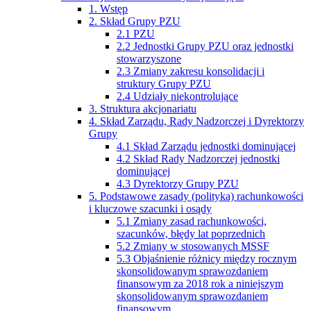
1. Wstęp
2. Skład Grupy PZU
2.1 PZU
2.2 Jednostki Grupy PZU oraz jednostki
stowarzyszone
2.3 Zmiany zakresu konsolidacji i
struktury Grupy PZU
2.4 Udziały niekontrolujące
3. Struktura akcjonariatu
4. Skład Zarządu, Rady Nadzorczej i Dyrektorzy
Grupy
4.1 Skład Zarządu jednostki dominującej
4.2 Skład Rady Nadzorczej jednostki
dominującej
4.3 Dyrektorzy Grupy PZU
5. Podstawowe zasady (polityka) rachunkowości
i kluczowe szacunki i osądy
5.1 Zmiany zasad rachunkowości,
szacunków, błędy lat poprzednich
5.2 Zmiany w stosowanych MSSF
5.3 Objaśnienie różnicy między rocznym
skonsolidowanym sprawozdaniem
finansowym za 2018 rok a niniejszym
skonsolidowanym sprawozdaniem
finansowym