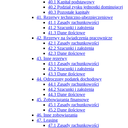
40.1 Kapitał podstawowy
40.2 Podział zysku jednostki dominującej
40.3 Pozostałe kapitały
41. Rezerwy techniczno-ubezpieczeniowe
41.1 Zasady rachunkowości
41.2 Szacunki i założenia
41.3 Dane ilościowe
42. Rezerwy na świadczenia pracownicze
42.1 Zasady rachunkowości
42.2 Szacunki i założenia
42.3 Dane ilościowe
43. Inne rezerwy
43.1 Zasady rachunkowości
43.2 Szacunki i założenia
43.3 Dane ilościowe
44. Odroczony podatek dochodowy
44.1 Zasady rachunkowości
44.2 Szacunki i założenia
44.3 Dane ilościowe
45. Zobowiązania finansowe
45.1 Zasady rachunkowości
45.2 Dane ilościowe
46. Inne zobowiązania
47. Leasing
47.1 Zasady rachunkowości