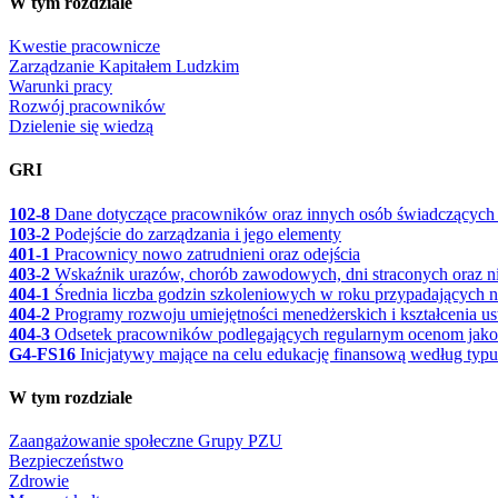
W tym rozdziale
Kwestie pracownicze
Zarządzanie Kapitałem Ludzkim
Warunki pracy
Rozwój pracowników
Dzielenie się wiedzą
GRI
102-8
Dane dotyczące pracowników oraz innych osób świadczących p
103-2
Podejście do zarządzania i jego elementy
401-1
Pracownicy nowo zatrudnieni oraz odejścia
403-2
Wskaźnik urazów, chorób zawodowych, dni straconych oraz ni
404-1
Średnia liczba godzin szkoleniowych w roku przypadających 
404-2
Programy rozwoju umiejętności menedżerskich i kształcenia usta
404-3
Odsetek pracowników podlegających regularnym ocenom jakośc
G4-FS16
Inicjatywy mające na celu edukację finansową według typ
W tym rozdziale
Zaangażowanie społeczne Grupy PZU
Bezpieczeństwo
Zdrowie