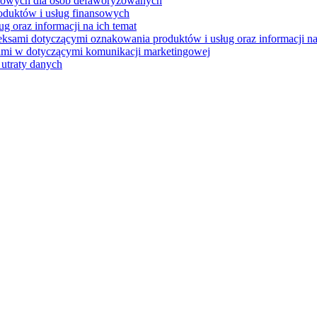
ansowych dla osób defaworyzowanych
roduktów i usług finansowych
 oraz informacji na ich temat
ksami dotyczącymi oznakowania produktów i usług oraz informacji na
ami w dotyczącymi komunikacji marketingowej
 utraty danych