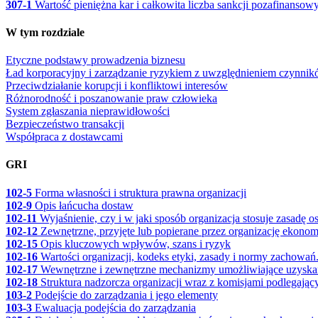
307-1
Wartość pieniężna kar i całkowita liczba sankcji pozafinanso
W tym rozdziale
Etyczne podstawy prowadzenia biznesu
Ład korporacyjny i zarządzanie ryzykiem z uwzględnieniem czynni
Przeciwdziałanie korupcji i konfliktowi interesów
Różnorodność i poszanowanie praw człowieka
System zgłaszania nieprawidłowości
Bezpieczeństwo transakcji
Współpraca z dostawcami
GRI
102-5
Forma własności i struktura prawna organizacji
102-9
Opis łańcucha dostaw
102-11
Wyjaśnienie, czy i w jaki sposób organizacja stosuje zasadę ost
102-12
Zewnętrzne, przyjęte lub popierane przez organizację ekonom
102-15
Opis kluczowych wpływów, szans i ryzyk
102-16
Wartości organizacji, kodeks etyki, zasady i normy zachowań
102-17
Wewnętrzne i zewnętrzne mechanizmy umożliwiające uzyskan
102-18
Struktura nadzorcza organizacji wraz z komisjami podlegają
103-2
Podejście do zarządzania i jego elementy
103-3
Ewaluacja podejścia do zarządzania