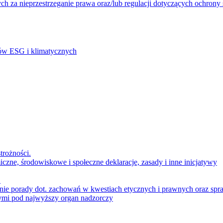
wych za nieprzestrzeganie prawa oraz/lub regulacji dotyczących ochrony
ków ESG i klimatycznych
rożności.
iczne, środowiskowe i społeczne deklaracje, zasady i inne inicjatywy
.
ie porady dot. zachowań w kwestiach etycznych i prawnych oraz spraw 
cymi pod najwyższy organ nadzorczy