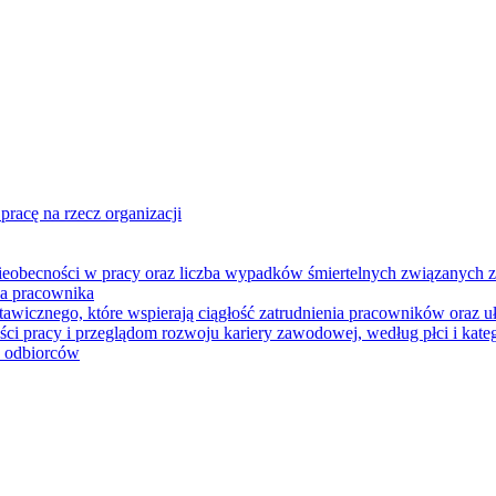
racę na rzecz organizacji
eobecności w pracy oraz liczba wypadków śmiertelnych związanych z
na pracownika
wicznego, które wspierają ciągłość zatrudnienia pracowników oraz uła
i pracy i przeglądom rozwoju kariery zawodowej, według płci i kateg
u odbiorców