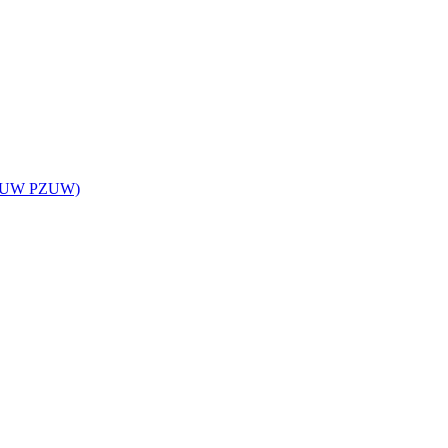
z TUW PZUW)