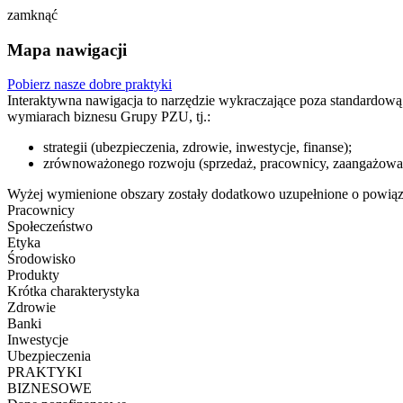
zamknąć
Mapa nawigacji
Pobierz nasze dobre praktyki
Interaktywna nawigacja to narzędzie wykraczające poza standardową
wymiarach biznesu Grupy PZU, tj.:
strategii (ubezpieczenia, zdrowie, inwestycje, finanse);
zrównoważonego rozwoju (sprzedaż, pracownicy, zaangażowanie
Wyżej wymienione obszary zostały dodatkowo uzupełnione o powią
Pracownicy
Społeczeństwo
Etyka
Środowisko
Produkty
Krótka charakterystyka
Zdrowie
Banki
Inwestycje
Ubezpieczenia
PRAKTYKI
BIZNESOWE