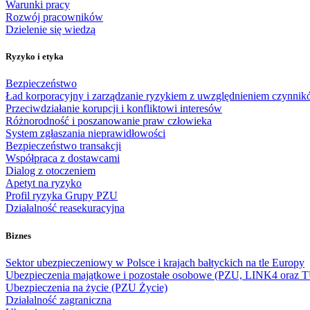
Warunki pracy
Rozwój pracowników
Dzielenie się wiedzą
Ryzyko i etyka
Bezpieczeństwo
Ład korporacyjny i zarządzanie ryzykiem z uwzględnieniem czynni
Przeciwdziałanie korupcji i konfliktowi interesów
Różnorodność i poszanowanie praw człowieka
System zgłaszania nieprawidłowości
Bezpieczeństwo transakcji
Współpraca z dostawcami
Dialog z otoczeniem
Apetyt na ryzyko
Profil ryzyka Grupy PZU
Działalność reasekuracyjna
Biznes
Sektor ubezpieczeniowy w Polsce i krajach bałtyckich na tle Europy
Ubezpieczenia majątkowe i pozostałe osobowe (PZU, LINK4 ora
Ubezpieczenia na życie (PZU Życie)
Działalność zagraniczna