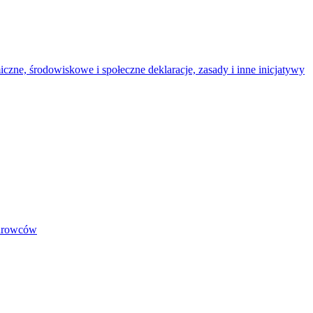
iczne, środowiskowe i społeczne deklaracje, zasady i inne inicjatywy
surowców