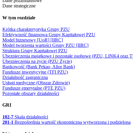
Dane pozafinansowe
Dane strategiczne
W tym rozdziale
Krótka charakterystyka Grupy PZU
Efektywność finansowa Grupy Kapitałowej PZU
Model biznesowy [UoR] [IIRC]
Model tworzenia wartości Grupy PZU [IIRC]
Struktura Grupy Kapitałowej PZU
Ubezpieczenia majątkowe i pozostałe osobowe (PZU, LINK4 ora
Ubezpieczenia na życie (PZU Życie)
Bankowość (Bank Pekao, Alior Bank)
Fundusze inwestycyjne (TFI PZU)
Działalność zagraniczna
Usługi medyczne (Obszar Zdrowie)
Fundusze emerytalne (PTE PZU)
Pozostałe obszary działalności
GRI
102-7
Skala działalności
201-1
Bezpośrednia wartość ekonomiczna wytworzona i podzielona