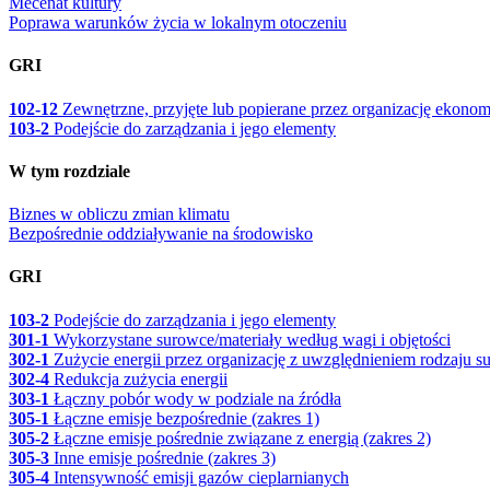
Mecenat kultury
Poprawa warunków życia w lokalnym otoczeniu
GRI
102-12
Zewnętrzne, przyjęte lub popierane przez organizację ekonom
103-2
Podejście do zarządzania i jego elementy
W tym rozdziale
Biznes w obliczu zmian klimatu
Bezpośrednie oddziaływanie na środowisko
GRI
103-2
Podejście do zarządzania i jego elementy
301-1
Wykorzystane surowce/materiały według wagi i objętości
302-1
Zużycie energii przez organizację z uwzględnieniem rodzaju 
302-4
Redukcja zużycia energii
303-1
Łączny pobór wody w podziale na źródła
305-1
Łączne emisje bezpośrednie (zakres 1)
305-2
Łączne emisje pośrednie związane z energią (zakres 2)
305-3
Inne emisje pośrednie (zakres 3)
305-4
Intensywność emisji gazów cieplarnianych