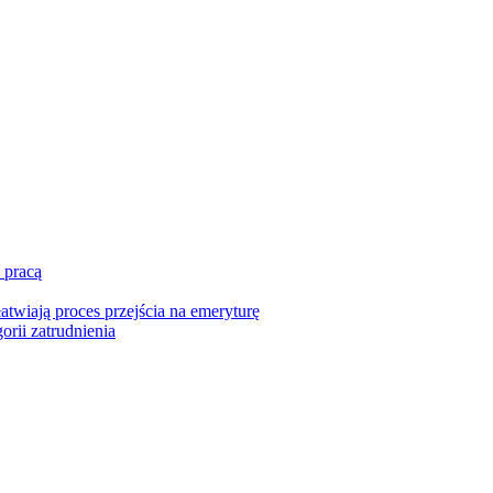
 pracą
twiają proces przejścia na emeryturę
orii zatrudnienia