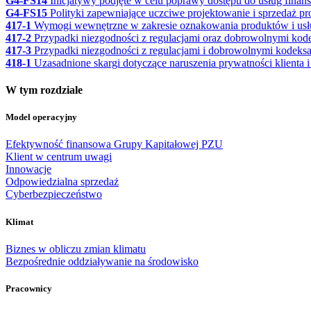
G4-FS14
Inicjatywy podjęte w celu poprawy dostępu do usług fin
G4-FS15
Polityki zapewniające uczciwe projektowanie i sprzedaż p
417-1
Wymogi wewnętrzne w zakresie oznakowania produktów i usług
417-2
Przypadki niezgodności z regulacjami oraz dobrowolnymi kode
417-3
Przypadki niezgodności z regulacjami i dobrowolnymi kodeks
418-1
Uzasadnione skargi dotyczące naruszenia prywatności klienta i
W tym rozdziale
Model operacyjny
Efektywność finansowa Grupy Kapitałowej PZU
Klient w centrum uwagi
Innowacje
Odpowiedzialna sprzedaż
Cyberbezpieczeństwo
Klimat
Biznes w obliczu zmian klimatu
Bezpośrednie oddziaływanie na środowisko
Pracownicy