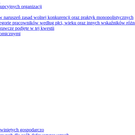
̨
rupcyjnych organizacji
́w naruszeń zasad wolnej konkurencji oraz praktyk monopolistycznych
gorie pracowników według płci, wieku oraz innych wskaźników różn
awcze podjęte w tej kwestii
onomicznymi
zwiniętych gospodarczo