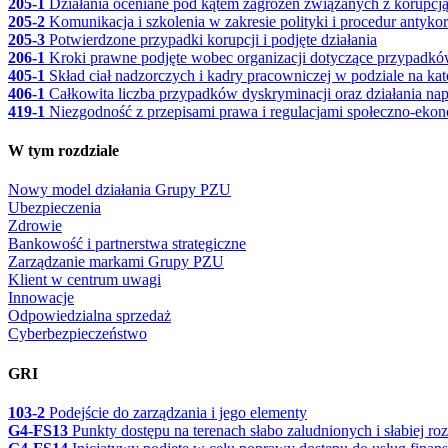
205-1
Działania oceniane pod kątem zagrożeń związanych z korupcja
205-2
Komunikacja i szkolenia w zakresie polityki i procedur antyko
205-3
Potwierdzone przypadki korupcji i podjęte działania
206-1
Kroki prawne podjęte wobec organizacji dotyczące przypadko
405-1
Skład ciał nadzorczych i kadry pracowniczej w podziale na kate
406-1
Całkowita liczba przypadków dyskryminacji oraz działania napr
419-1
Niezgodność z przepisami prawa i regulacjami społeczno-ek
W tym rozdziale
Nowy model działania Grupy PZU
Ubezpieczenia
Zdrowie
Bankowość i partnerstwa strategiczne
Zarządzanie markami Grupy PZU
Klient w centrum uwagi
Innowacje
Odpowiedzialna sprzedaż
Cyberbezpieczeństwo
GRI
103-2
Podejście do zarządzania i jego elementy
G4-FS13
Punkty dostępu na terenach słabo zaludnionych i słabiej ro