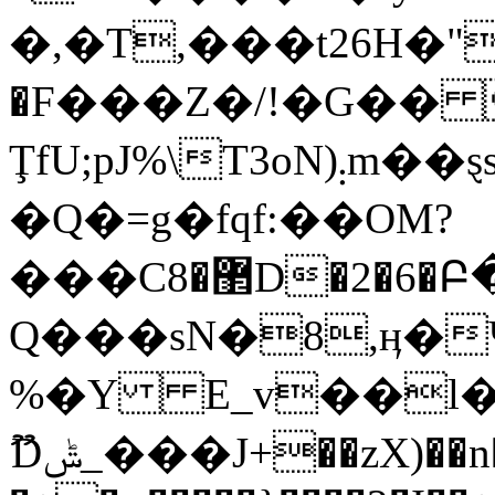
�,�T,���t26H�"
�F���Z�/!�G��
ŢfU;pJ%\T3oN)܄m��ȿsSN��U�ɡl�E���&� nHtc�y���z�� �v��\���}
�Q�=g�fqf:��OM?
���C޲�8D�2�6�Բ����
Q���sN�8,ӊ�
%�Y E_v��l�
ޫDݰ_���J+��zX)��n�ԍ�zuU+�^�,*N�Qva?