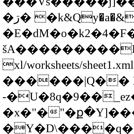
���Vs�����j]�
�ڗ� �k&Qy�a�&����[e�e꒜
�E�dM�o�k2�
4�F
šA���������
xl/worksheets/sheet1.
������|Q�� E
-�U�8q�9��_e
�x�"�"�ք�Y]��
�Y�D\����q��