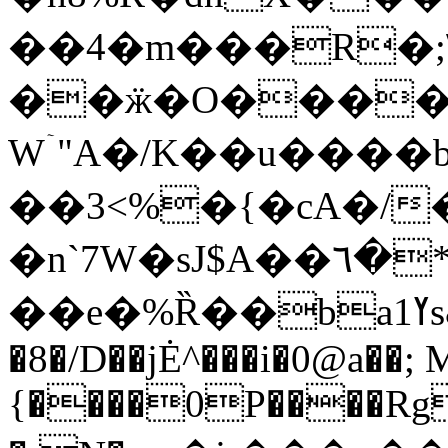
��4�m���R�;
��ӝ�O����
Wۤ"A�/K��u����b
��3<%�{�cA�/�F߈�
�n`7W�sJ$A��٦�*��="s�Þ��9�Y�4�b��[u'u��R�m69���(��/^�ܖ��J��.�wb�]�Y��u%�����}
��e�%Ȑ��baߌ1s&(f�����-
�8�/D��jĖ^���i�0@a��; 
{����0P����Rg