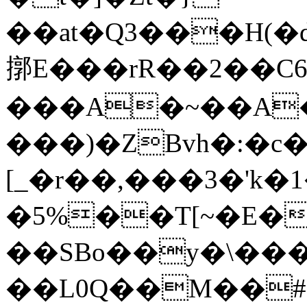
��at�Q3���H(
㨯E���rR��2��C
���A�~��A�
���)�ZBvh�:�c�
[_�r��,���3�'k�
�5%��T[~�E�
��SBo��y�\���̺�S�ݠ�C��M�uBdt�Vlx��z�Ӳ�(V��%U����j�J3�9r�3�b�B�kܗO���#܀�R�A
��L0Q��M��#