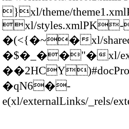
}xl/theme/theme1
xl/styles.xmlPK
�(<{�~�xl/share
�$�_��"�xl/exter
��2HCY)#docPro
�qN6�-
e(xl/externalLinks/_rel