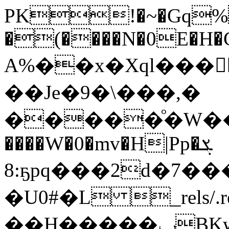
PK!�~�Gq%
�(����N�0E�H�
A%��x�Xql���
��Je�9�\���,�
�����ͦ�W���
����W�0�mv�H|Pp�ܮ
8:ҕpq���2d�7������PK!
�U0#�L _rels
��H�����ݐBKwAH�!T~�I����$ݿ'T�G�~����<���!