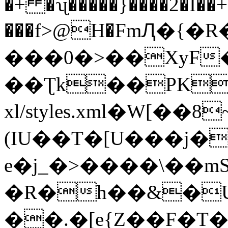
�+ �ʯ�����}����2�I��+
���f>@H�FmԮ�{
���0�>��XyF
��Ʈk��PK
xl/styles.xml�W[��
(IU��T�[U���j�
e�j_�>����\��m
�R�h��&�U
��.�[e{Z��F�T