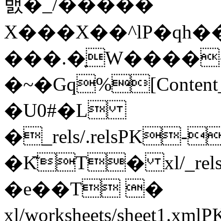
밼�_/�����
X���X��^lP�qh��
���.�ָW����
�~�Gq%[Content_
�U0#�L
�_rels/.relsPK
�K͊T� xl/_rels/
�e��T �
xl/worksheets/sheet