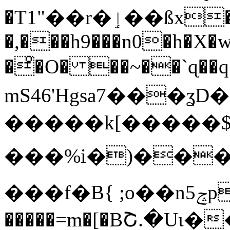
�T1"��r�ٳ��ßx���<��h��t�t�T��$�q�����z2�.���:E}?
�,���h9���n0�h�X�w�
�ͦ�O� ��~��`ɋ��q��
mS46'Hgsa7���ʓ
�����k[�����$
���%i�)���NX�6+�l�
���f�B{ ;o��n5ݘp!
�����=m�[�BՇ.�U