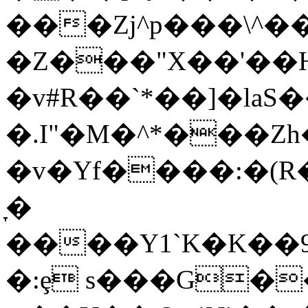
���Zj^p���\^�����xߌr�2����b��&G�.�B���
�Z���"X��'��
�v#R��`*��]�laS�
�.I"�M�^*���
�v�Yf����:�(R
̞�
����Y1`K�K��9
�:ȩ s���G�