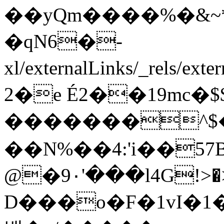
��yQm����%�&~
�qN6�-
xl/externalLinks/_rels/ex
2�e É2��19mc�$
�������^$
��N%��4:'i��57B
@�9٠'���l4G!>�>��s҄`��z�`�o,꘩��
D���o�F�1vI�1