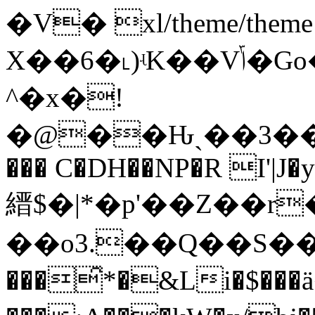
�V� xl/theme/the
X��6�˪)ʵK��Vݴ�Go�d���#��m�*��� 
^�x�!
�@��Ԋˏ��3��
��� C�DH��NP�R I'|J�
縉$�|*�p'��Z��
��o3.��Q��S��
���̑*�&Li�$�