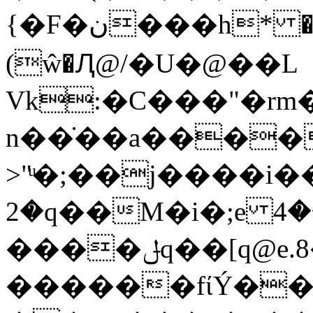
{�F�ن���h* ��{�̝���A��XWiU�4!
(ŵ�Ԯ@/�U�@��L
Vk:�C���"�rm
n��̇��a����
>"ͧ�;��j����i�
�2q��M�i�;e ދ�����4M�̺!
����ݪq��[q@e.8��׶|
������fίÝ�