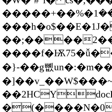
�����+��%�܈���1J� �*
���h�o$��E�1J
��;����2��
����f�Ѭ75�ǚ��
�}-��g뼶un�:�m��
�]��v_��W$���
��2HCYdocProp
�(����N�0E