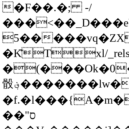
�F��.�; -/
���<��_D���e
5
�����vq�ZX
�K͊Txl/_rels/wo
�(���Ok�0
骰؋�������lw�_�rVA�
�f.�l���{A�m
��"ס