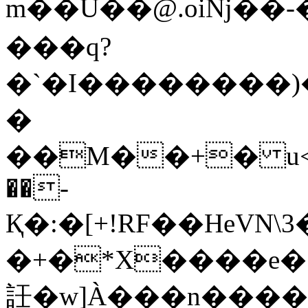
m��U��@.oiNj�ק�1���-� 0�q�'�
���q?
�`�I��������)��Z��s�x3[ޥ�3�S
�
��M��+� u<�
��-
Қ�:�[+!RF��HeVN
�+�*X���
�e�
䚾�w]À���n������P