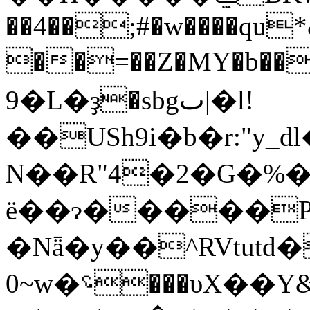
��4��;#�w����qu*
��=��Z�MY�b���BS��
�9L�ҙ�sbgٮ|�l!
��USh9i�b�r:"y_
N��R"4�2�G�%�
ë��ɂ�����PK
�Nǟ�y��^RVtut
0~w�؝���υX��Y&s���-H;3�s,`�o�r�