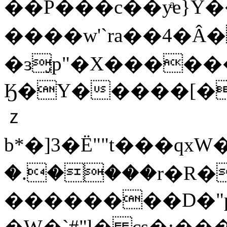
��P���c��yͣe}Y�
����w'`ra��4�
�ɜ̡p"�X������
Ӄ
�Y�����[��H
ｚ
b*�]3�Ë""t���qxW
�.����r�R�
��������D�"p5VȰ�yF��ބ�`x�pJ��z�/W�
�W�`#"l� cs�;���