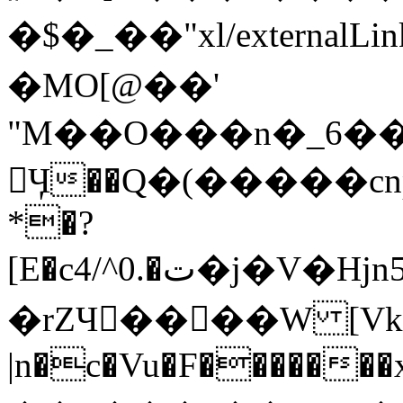
�$�_��"xl/externalL
�MO[@��'
"M��O���n�_6���
Ӌ��Q�(�����c
*�?
[E�c4/^0.�ت�j�V�Hjn5���o�$(]f?"�d�$�$&�F�2�$j�S��ǘ�f;;����
�rZЧ򈩲����W [Vkkc
|n�c�Vu�F�������