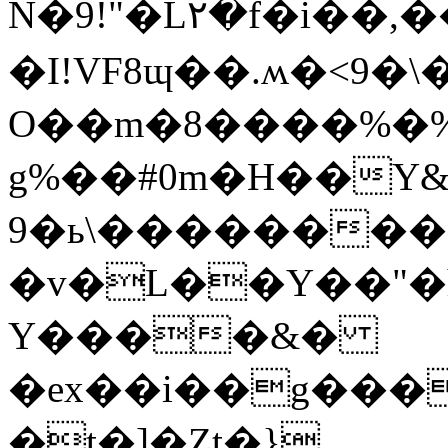
N�9!"�L۲�f�i��,
�I!VF8ɰ��.ʍ�<9�\�
O��m�8����%�%
g%��#0m�H��Y&B
9�ь\��������2
�v�L��Y��"�
Y����&�
�ex��i��g����21�o8@�4�ۓ�@=�L^`ABV���������vA
�t�]�Zt�}