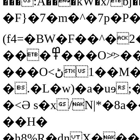
���:A���kW�x/bj��%7
�F}�7� m�^�7p�P�o
(f4=�BW�F��^�2�
���߾���O>ͦ>��6��7>����R+.\���������?
���O<ڻ��1M�D����X��~r,^Nbc�H�t{TU�o�0��z�u�},�^_>pl=��RQ��7��r�z\xpS�eyx�L����������7w�N����+�����1�é�s���o����ޥ���!
�.�L�w)�a�uɘ
�<Ə s�x/N|*�
��H�
�h8%R�dn X��