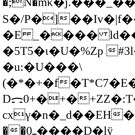
�;N�mκ�j.���_���
S�/P�]��Iv�|
�E _���� ld�
�5T5�ι�U�%Zp #3
�u:�U���\
(�*�+�f�T*C7�
Dᯌ0+�+�+ZZ�:
cxγ�n�_d��EH�+
��ߺ0����D�lÿ