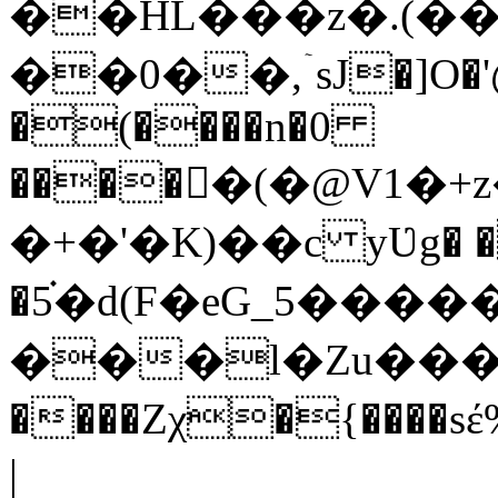
��HL���z�.(
��0��,ۤsJ�]O�'
�(����n�0
�����(�@V1�
�+�'�K)��c yƲg� �
�5֗�d(F�eG_5��
���l�Zu���PHE��x
����Zχ�{����
|