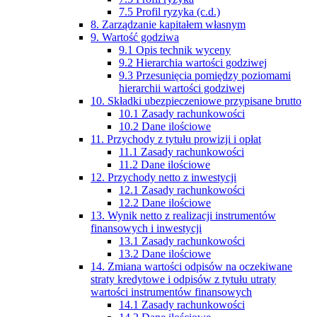
7.5 Profil ryzyka (c.d.)
8. Zarządzanie kapitałem własnym
9. Wartość godziwa
9.1 Opis technik wyceny
9.2 Hierarchia wartości godziwej
9.3 Przesunięcia pomiędzy poziomami
hierarchii wartości godziwej
10. Składki ubezpieczeniowe przypisane brutto
10.1 Zasady rachunkowości
10.2 Dane ilościowe
11. Przychody z tytułu prowizji i opłat
11.1 Zasady rachunkowości
11.2 Dane ilościowe
12. Przychody netto z inwestycji
12.1 Zasady rachunkowości
12.2 Dane ilościowe
13. Wynik netto z realizacji instrumentów
finansowych i inwestycji
13.1 Zasady rachunkowości
13.2 Dane ilościowe
14. Zmiana wartości odpisów na oczekiwane
straty kredytowe i odpisów z tytułu utraty
wartości instrumentów finansowych
14.1 Zasady rachunkowości