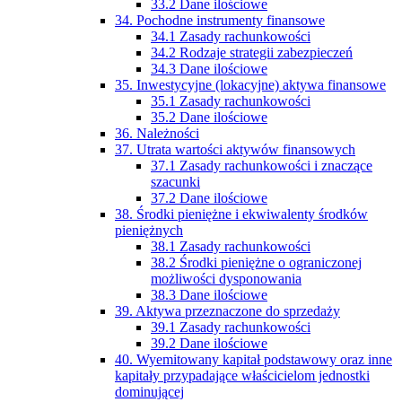
33.2 Dane ilościowe
34. Pochodne instrumenty finansowe
34.1 Zasady rachunkowości
34.2 Rodzaje strategii zabezpieczeń
34.3 Dane ilościowe
35. Inwestycyjne (lokacyjne) aktywa finansowe
35.1 Zasady rachunkowości
35.2 Dane ilościowe
36. Należności
37. Utrata wartości aktywów finansowych
37.1 Zasady rachunkowości i znaczące
szacunki
37.2 Dane ilościowe
38. Środki pieniężne i ekwiwalenty środków
pieniężnych
38.1 Zasady rachunkowości
38.2 Środki pieniężne o ograniczonej
możliwości dysponowania
38.3 Dane ilościowe
39. Aktywa przeznaczone do sprzedaży
39.1 Zasady rachunkowości
39.2 Dane ilościowe
40. Wyemitowany kapitał podstawowy oraz inne
kapitały przypadające właścicielom jednostki
dominującej