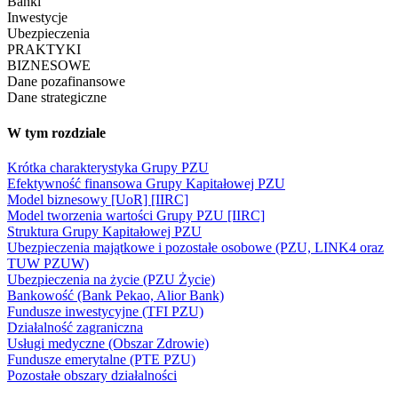
Banki
Inwestycje
Ubezpieczenia
PRAKTYKI
BIZNESOWE
Dane pozafinansowe
Dane strategiczne
W tym rozdziale
Krótka charakterystyka Grupy PZU
Efektywność finansowa Grupy Kapitałowej PZU
Model biznesowy [UoR] [IIRC]
Model tworzenia wartości Grupy PZU [IIRC]
Struktura Grupy Kapitałowej PZU
Ubezpieczenia majątkowe i pozostałe osobowe (PZU, LINK4 oraz
TUW PZUW)
Ubezpieczenia na życie (PZU Życie)
Bankowość (Bank Pekao, Alior Bank)
Fundusze inwestycyjne (TFI PZU)
Działalność zagraniczna
Usługi medyczne (Obszar Zdrowie)
Fundusze emerytalne (PTE PZU)
Pozostałe obszary działalności