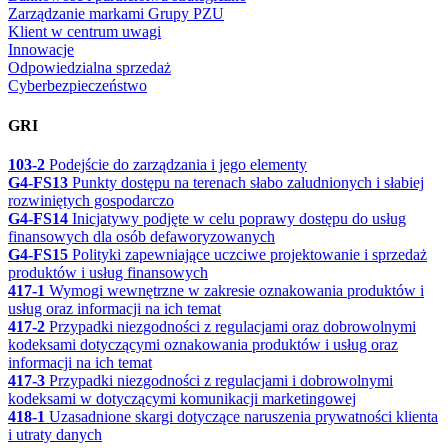
Zarządzanie markami Grupy PZU
Klient w centrum uwagi
Innowacje
Odpowiedzialna sprzedaż
Cyberbezpieczeństwo
GRI
103-2
Podejście do zarządzania i jego elementy
G4-FS13
Punkty dostępu na terenach słabo zaludnionych i słabiej
rozwiniętych gospodarczo
G4-FS14
Inicjatywy podjęte w celu poprawy dostępu do usług
finansowych dla osób defaworyzowanych
G4-FS15
Polityki zapewniające uczciwe projektowanie i sprzedaż
produktów i usług finansowych
417-1
Wymogi wewnętrzne w zakresie oznakowania produktów i
usług oraz informacji na ich temat
417-2
Przypadki niezgodności z regulacjami oraz dobrowolnymi
kodeksami dotyczącymi oznakowania produktów i usług oraz
informacji na ich temat
417-3
Przypadki niezgodności z regulacjami i dobrowolnymi
kodeksami w dotyczącymi komunikacji marketingowej
418-1
Uzasadnione skargi dotyczące naruszenia prywatności klienta
i utraty danych