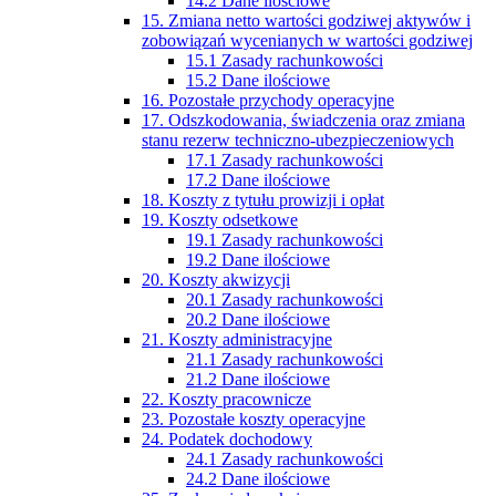
14.2 Dane ilościowe
15. Zmiana netto wartości godziwej aktywów i
zobowiązań wycenianych w wartości godziwej
15.1 Zasady rachunkowości
15.2 Dane ilościowe
16. Pozostałe przychody operacyjne
17. Odszkodowania, świadczenia oraz zmiana
stanu rezerw techniczno-ubezpieczeniowych
17.1 Zasady rachunkowości
17.2 Dane ilościowe
18. Koszty z tytułu prowizji i opłat
19. Koszty odsetkowe
19.1 Zasady rachunkowości
19.2 Dane ilościowe
20. Koszty akwizycji
20.1 Zasady rachunkowości
20.2 Dane ilościowe
21. Koszty administracyjne
21.1 Zasady rachunkowości
21.2 Dane ilościowe
22. Koszty pracownicze
23. Pozostałe koszty operacyjne
24. Podatek dochodowy
24.1 Zasady rachunkowości
24.2 Dane ilościowe