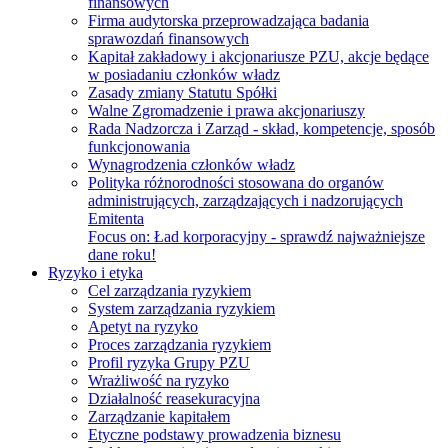
finansowych
Firma audytorska przeprowadzająca badania
sprawozdań finansowych
Kapitał zakładowy i akcjonariusze PZU, akcje będące
w posiadaniu członków władz
Zasady zmiany Statutu Spółki
Walne Zgromadzenie i prawa akcjonariuszy
Rada Nadzorcza i Zarząd - skład, kompetencje, sposób
funkcjonowania
Wynagrodzenia członków władz
Polityka różnorodności stosowana do organów
administrujących, zarządzających i nadzorujących
Emitenta
Focus on:
Ład korporacyjny - sprawdź najważniejsze
dane roku!
Ryzyko i etyka
Cel zarządzania ryzykiem
System zarządzania ryzykiem
Apetyt na ryzyko
Proces zarządzania ryzykiem
Profil ryzyka Grupy PZU
Wrażliwość na ryzyko
Działalność reasekuracyjna
Zarządzanie kapitałem
Etyczne podstawy prowadzenia biznesu