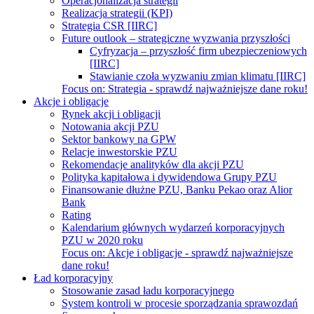
Operacjonalizacja strategii
Realizacja strategii (KPI)
Strategia CSR [IIRC]
Future outlook – strategiczne wyzwania przyszłości
Cyfryzacja – przyszłość firm ubezpieczeniowych
[IIRC]
Stawianie czoła wyzwaniu zmian klimatu [IIRC]
Focus on:
Strategia - sprawdź najważniejsze dane roku!
Akcje i obligacje
Rynek akcji i obligacji
Notowania akcji PZU
Sektor bankowy na GPW
Relacje inwestorskie PZU
Rekomendacje analityków dla akcji PZU
Polityka kapitałowa i dywidendowa Grupy PZU
Finansowanie dłużne PZU, Banku Pekao oraz Alior
Bank
Rating
Kalendarium głównych wydarzeń korporacyjnych
PZU w 2020 roku
Focus on:
Akcje i obligacje - sprawdź najważniejsze
dane roku!
Ład korporacyjny
Stosowanie zasad ładu korporacyjnego
System kontroli w procesie sporządzania sprawozdań