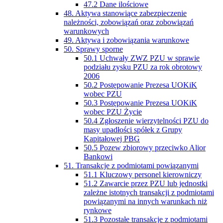
47.2 Dane ilościowe
48. Aktywa stanowiące zabezpieczenie
należności, zobowiązań oraz zobowiązań
warunkowych
49. Aktywa i zobowiązania warunkowe
50. Sprawy sporne
50.1 Uchwały ZWZ PZU w sprawie
podziału zysku PZU za rok obrotowy
2006
50.2 Postępowanie Prezesa UOKiK
wobec PZU
50.3 Postępowanie Prezesa UOKiK
wobec PZU Życie
50.4 Zgłoszenie wierzytelności PZU do
masy upadłości spółek z Grupy
Kapitałowej PBG
50.5 Pozew zbiorowy przeciwko Alior
Bankowi
51. Transakcje z podmiotami powiązanymi
51.1 Kluczowy personel kierowniczy
51.2 Zawarcie przez PZU lub jednostki
zależne istotnych transakcji z podmiotami
powiązanymi na innych warunkach niż
rynkowe
51.3 Pozostałe transakcje z podmiotami