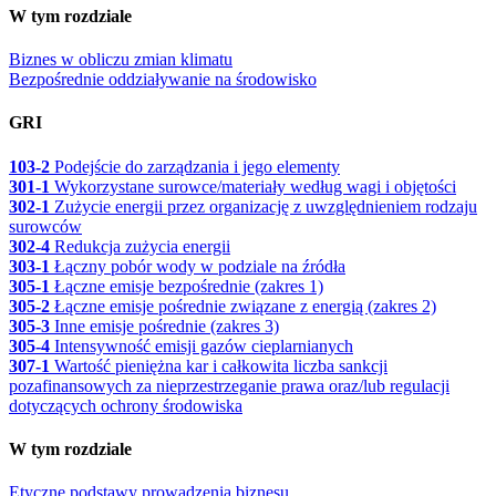
W tym rozdziale
Biznes w obliczu zmian klimatu
Bezpośrednie oddziaływanie na środowisko
GRI
103-2
Podejście do zarządzania i jego elementy
301-1
Wykorzystane surowce/materiały według wagi i objętości
302-1
Zużycie energii przez organizację z uwzględnieniem rodzaju
surowców
302-4
Redukcja zużycia energii
303-1
Łączny pobór wody w podziale na źródła
305-1
Łączne emisje bezpośrednie (zakres 1)
305-2
Łączne emisje pośrednie związane z energią (zakres 2)
305-3
Inne emisje pośrednie (zakres 3)
305-4
Intensywność emisji gazów cieplarnianych
307-1
Wartość pieniężna kar i całkowita liczba sankcji
pozafinansowych za nieprzestrzeganie prawa oraz/lub regulacji
dotyczących ochrony środowiska
W tym rozdziale
Etyczne podstawy prowadzenia biznesu