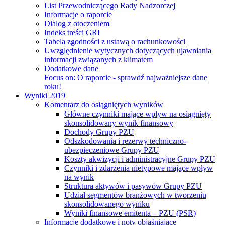
List Przewodniczącego Rady Nadzorczej
Informacje o raporcie
Dialog z otoczeniem
Indeks treści GRI
Tabela zgodności z ustawą o rachunkowości
Uwzględnienie wytycznych dotyczących ujawniania
informacji związanych z klimatem
Dodatkowe dane
Focus on:
O raporcie - sprawdź najważniejsze dane
roku!
Wyniki 2019
Komentarz do osiągniętych wyników
Główne czynniki mające wpływ na osiągnięty
skonsolidowany wynik finansowy
Dochody Grupy PZU
Odszkodowania i rezerwy techniczno-
ubezpieczeniowe Grupy PZU
Koszty akwizycji i administracyjne Grupy PZU
Czynniki i zdarzenia nietypowe mające wpływ
na wynik
Struktura aktywów i pasywów Grupy PZU
Udział segmentów branżowych w tworzeniu
skonsolidowanego wyniku
Wyniki finansowe emitenta – PZU (PSR)
Informacje dodatkowe i noty objaśniające