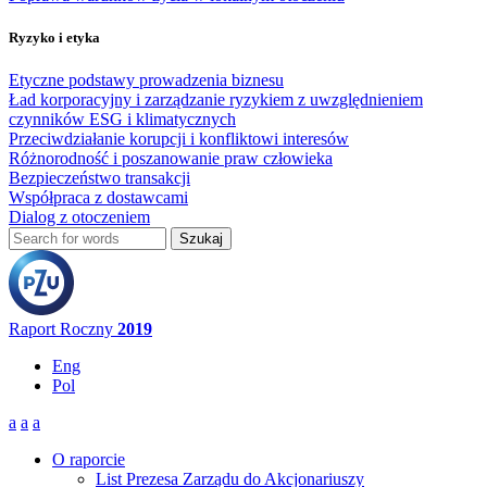
Ryzyko i etyka
Etyczne podstawy prowadzenia biznesu
Ład korporacyjny i zarządzanie ryzykiem z uwzględnieniem
czynników ESG i klimatycznych
Przeciwdziałanie korupcji i konfliktowi interesów
Różnorodność i poszanowanie praw człowieka
Bezpieczeństwo transakcji
Współpraca z dostawcami
Dialog z otoczeniem
Szukaj
Formularz wyszukiwania
Raport Roczny
2019
Eng
Pol
a
a
a
O raporcie
List Prezesa Zarządu do Akcjonariuszy