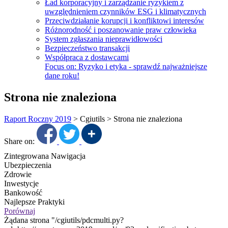
Ład korporacyjny i zarządzanie ryzykiem z
uwzględnieniem czynników ESG i klimatycznych
Przeciwdziałanie korupcji i konfliktowi interesów
Różnorodność i poszanowanie praw człowieka
System zgłaszania nieprawidłowości
Bezpieczeństwo transakcji
Współpraca z dostawcami
Focus on:
Ryzyko i etyka - sprawdź najważniejsze
dane roku!
Strona nie znaleziona
Raport Roczny 2019
>
Cgiutils
>
Strona nie znaleziona
Share on:
Zintegrowana Nawigacja
Ubezpieczenia
Zdrowie
Inwestycje
Bankowość
Najlepsze Praktyki
Porównaj
Żądana strona "/cgiutils/pdcmulti.py?