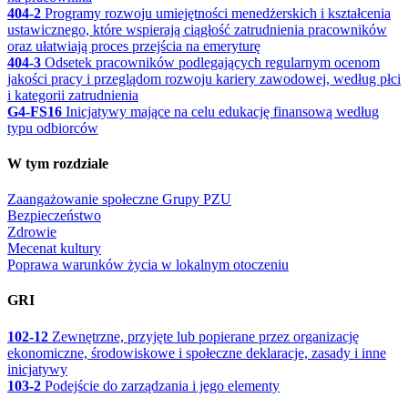
404-2
Programy rozwoju umiejętności menedżerskich i kształcenia
ustawicznego, które wspierają ciągłość zatrudnienia pracowników
oraz ułatwiają proces przejścia na emeryturę
404-3
Odsetek pracowników podlegających regularnym ocenom
jakości pracy i przeglądom rozwoju kariery zawodowej, według płci
i kategorii zatrudnienia
G4-FS16
Inicjatywy mające na celu edukację finansową według
typu odbiorców
W tym rozdziale
Zaangażowanie społeczne Grupy PZU
Bezpieczeństwo
Zdrowie
Mecenat kultury
Poprawa warunków życia w lokalnym otoczeniu
GRI
102-12
Zewnętrzne, przyjęte lub popierane przez organizację
ekonomiczne, środowiskowe i społeczne deklaracje, zasady i inne
inicjatywy
103-2
Podejście do zarządzania i jego elementy