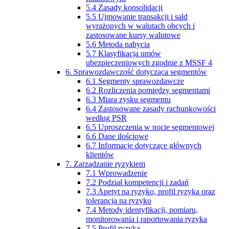
5.4 Zasady konsolidacji
5.5 Ujmowanie transakcji i sald
wyrażonych w walutach obcych i
zastosowane kursy walutowe
5.6 Metoda nabycia
5.7 Klasyfikacja umów
ubezpieczeniowych zgodnie z MSSF 4
6. Sprawozdawczość dotycząca segmentów
6.1 Segmenty sprawozdawcze
6.2 Rozliczenia pomiędzy segmentami
6.3 Miara zysku segmentu
6.4 Zastosowane zasady rachunkowości
według PSR
6.5 Uproszczenia w nocie segmentowej
6.6 Dane ilościowe
6.7 Informacje dotyczące głównych
klientów
7. Zarządzanie ryzykiem
7.1 Wprowadzenie
7.2 Podział kompetencji i zadań
7.3 Apetyt na ryzyko, profil ryzyka oraz
tolerancja na ryzyko
7.4 Metody identyfikacji, pomiaru,
monitorowania i raportowania ryzyka
7.5 Profil ryzyka