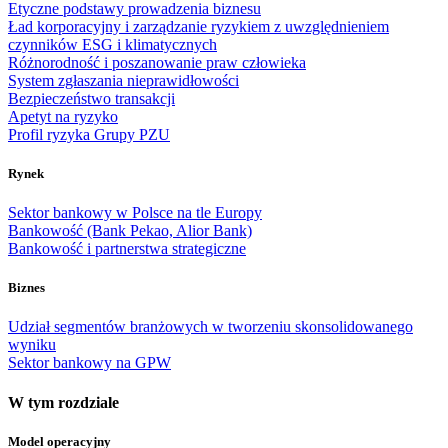
Etyczne podstawy prowadzenia biznesu
Ład korporacyjny i zarządzanie ryzykiem z uwzględnieniem
czynników ESG i klimatycznych
Różnorodność i poszanowanie praw człowieka
System zgłaszania nieprawidłowości
Bezpieczeństwo transakcji
Apetyt na ryzyko
Profil ryzyka Grupy PZU
Rynek
Sektor bankowy w Polsce na tle Europy
Bankowość (Bank Pekao, Alior Bank)
Bankowość i partnerstwa strategiczne
Biznes
Udział segmentów branżowych w tworzeniu skonsolidowanego
wyniku
Sektor bankowy na GPW
W tym rozdziale
Model operacyjny