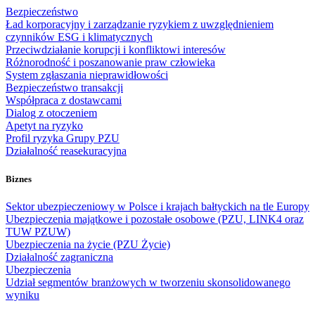
Bezpieczeństwo
Ład korporacyjny i zarządzanie ryzykiem z uwzględnieniem
czynników ESG i klimatycznych
Przeciwdziałanie korupcji i konfliktowi interesów
Różnorodność i poszanowanie praw człowieka
System zgłaszania nieprawidłowości
Bezpieczeństwo transakcji
Współpraca z dostawcami
Dialog z otoczeniem
Apetyt na ryzyko
Profil ryzyka Grupy PZU
Działalność reasekuracyjna
Biznes
Sektor ubezpieczeniowy w Polsce i krajach bałtyckich na tle Europy
Ubezpieczenia majątkowe i pozostałe osobowe (PZU, LINK4 oraz
TUW PZUW)
Ubezpieczenia na życie (PZU Życie)
Działalność zagraniczna
Ubezpieczenia
Udział segmentów branżowych w tworzeniu skonsolidowanego
wyniku