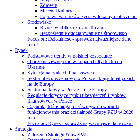
Zdrowie
Mecenat kultury
Poprawa warunków życia w lokalnym otoczeniu
Środowisko
Biznes w obliczu zmian klimatu
Bezpośrednie oddziaływanie na środowisko
Focus on:
Działalność - sprawdź najważniejsze dane
roku!
Rynek
Podstawowe trendy w polskiej gospodarce
Otoczenie zewnętrzne w krajach bałtyckich i na
Ukrainie
Sytuacja na rynkach finansowych
Sektor ubezpieczeniowy w Polsce i krajach bałtyckich
na tle Europy
Sektor bankowy w Polsce na tle Europy
Regulacje dotyczące rynku ubezpieczeń i rynków
finansowych w Polsce
Czynniki, które mogą mieć wpływ na warunki
funkcjonowania oraz działalność Grupy PZU w 2020
roku
Focus on:
Rynek - sprawdź najważniejsze dane roku!
Strategia
Założenia Strategii #nowePZU