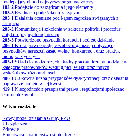
podlegającymi pod najwyższy organ nadzorczy
103-2
Podejście do zarządzania i jego elementy
103-3
Ewaluacja podejścia do zarządzania
205-1
Działania oceniane pod kątem zagrożeń związanych z
korupcją
205-2
Komunikacja i szkolenia w zakresie polityki i procedur
antykorupcyjnych organizacji
205-3
Potwierdzone przypadki korupcji i podjęte działania
206-1
Kroki prawne podjęte wobec organizacji dotyczące
przypadków naruszeń zasad wolnej konkurencji oraz praktyk
monopolistycznych
405-1
Skład ciał nadzorczych i kadry pracowniczej w podziale na
kategorie pracowników według płci, wieku oraz innych
wskaźników różnorodności
406-1
Całkowita liczba przypadków dyskryminacji oraz działania
naprawcze podjęte w tej kwestii
419-1
Niezgodność z przepisami prawa i regulacjami społeczno-
ekonomicznymi
W tym rozdziale
Nowy model działania Grupy PZU
Ubezpieczenia
Zdrowie
Bankowość i partnerstwa strategiczne