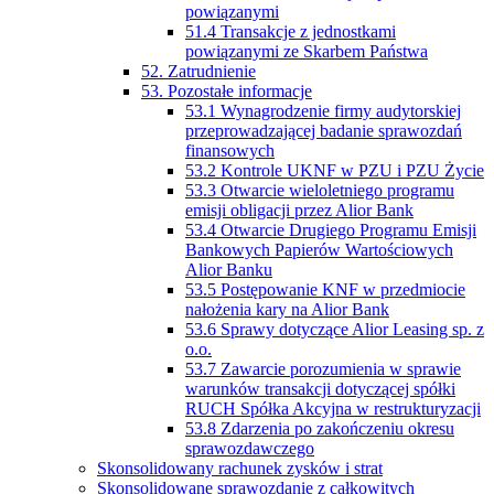
powiązanymi
51.4 Transakcje z jednostkami
powiązanymi ze Skarbem Państwa
52. Zatrudnienie
53. Pozostałe informacje
53.1 Wynagrodzenie firmy audytorskiej
przeprowadzającej badanie sprawozdań
finansowych
53.2 Kontrole UKNF w PZU i PZU Życie
53.3 Otwarcie wieloletniego programu
emisji obligacji przez Alior Bank
53.4 Otwarcie Drugiego Programu Emisji
Bankowych Papierów Wartościowych
Alior Banku
53.5 Postępowanie KNF w przedmiocie
nałożenia kary na Alior Bank
53.6 Sprawy dotyczące Alior Leasing sp. z
o.o.
53.7 Zawarcie porozumienia w sprawie
warunków transakcji dotyczącej spółki
RUCH Spółka Akcyjna w restrukturyzacji
53.8 Zdarzenia po zakończeniu okresu
sprawozdawczego
Skonsolidowany rachunek zysków i strat
Skonsolidowane sprawozdanie z całkowitych