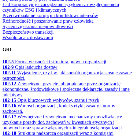
Ład korporacyjny i zarządzanie ryzykiem z uwzględnieniem
czynników ESG i klimatycznych
Przeciwdziałanie korupcji i konfliktowi interesów
Różnorodność i poszanowanie praw człowieka
System zgłaszania nieprawidłowości
Bezpieczeństwo transakcji
Współpraca z dostawcami
GRI
102-5
Forma własności i struktura prawna organizacji
102-9
Opis łańcucha dostaw
102-11
Wyjaśnienie, czy i w jaki sposób organizacja stosuje zasadę
ostrożności.
102-12
Zewnętrzne, przyjęte lub popierane przez organizację
ekonomiczne, środowiskowe i społeczne deklaracje, zasady i inne
inicjatywy
102-15
Opis kluczowych wpływów, szans i ryzyk
102-16
Wartości organizacji, kodeks etyki, zasady i normy
zachowań.
102-17
Wewnętrzne i zewnętrzne mechanizmy umożliwiające
uzyskanie porady dot. zachowań w kwestiach etycznych i
prawnych oraz spraw związanych z integralnością organizacji
102-18
Struktura nadzorcza organizacji wraz z komisjami