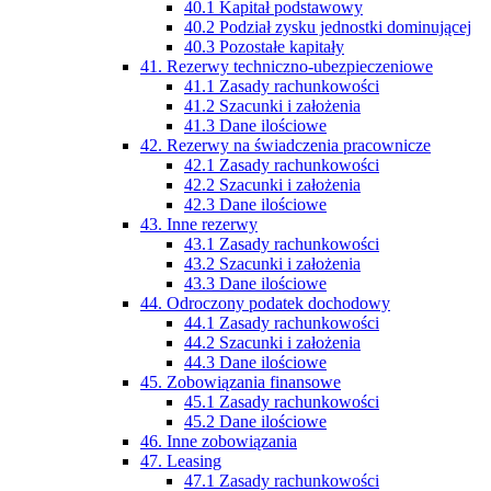
40.1 Kapitał podstawowy
40.2 Podział zysku jednostki dominującej
40.3 Pozostałe kapitały
41. Rezerwy techniczno-ubezpieczeniowe
41.1 Zasady rachunkowości
41.2 Szacunki i założenia
41.3 Dane ilościowe
42. Rezerwy na świadczenia pracownicze
42.1 Zasady rachunkowości
42.2 Szacunki i założenia
42.3 Dane ilościowe
43. Inne rezerwy
43.1 Zasady rachunkowości
43.2 Szacunki i założenia
43.3 Dane ilościowe
44. Odroczony podatek dochodowy
44.1 Zasady rachunkowości
44.2 Szacunki i założenia
44.3 Dane ilościowe
45. Zobowiązania finansowe
45.1 Zasady rachunkowości
45.2 Dane ilościowe
46. Inne zobowiązania
47. Leasing
47.1 Zasady rachunkowości