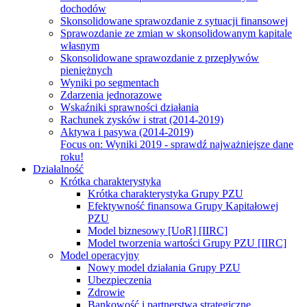
dochodów
Skonsolidowane sprawozdanie z sytuacji finansowej
Sprawozdanie ze zmian w skonsolidowanym kapitale
własnym
Skonsolidowane sprawozdanie z przepływów
pieniężnych
Wyniki po segmentach
Zdarzenia jednorazowe
Wskaźniki sprawności działania
Rachunek zysków i strat (2014-2019)
Aktywa i pasywa (2014-2019)
Focus on:
Wyniki 2019 - sprawdź najważniejsze dane
roku!
Działalność
Krótka charakterystyka
Krótka charakterystyka Grupy PZU
Efektywność finansowa Grupy Kapitałowej
PZU
Model biznesowy [UoR] [IIRC]
Model tworzenia wartości Grupy PZU [IIRC]
Model operacyjny
Nowy model działania Grupy PZU
Ubezpieczenia
Zdrowie
Bankowość i partnerstwa strategiczne