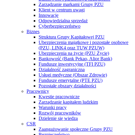
Zarządzanie markami Grupy PZU
Klient w centrum uwagi
Innowacje
Odpowiedzialna sprzedaż
Cyberbezpieczeństwo
Biznes
Struktura Grupy Kapitałowej PZU
Ubezpieczenia majątkowe i pozostałe osobowe
(PZU, LINK4 oraz TUW PZUW)
Ubezpieczenia na życie (PZU Życie)
Bankowość (Bank Pekao, Alior Bank)
Fundusze inwestycyjne (TFI PZU)
Działalność zagraniczna
Usługi medyczne (Obszar Zdrowie)
Fundusze emerytalne (PTE PZU)
Pozostałe obszary działalności
Pracownicy
Kwestie pracownicze
Zarządzanie kapitałem ludzkim
Warunki pracy
Rozwój pracowników
Dzielenie się wiedzą
CSR
Zaangażowanie społeczne Grupy PZU
Bezpieczeństwo