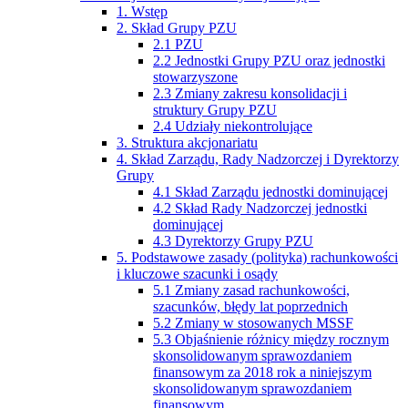
1. Wstęp
2. Skład Grupy PZU
2.1 PZU
2.2 Jednostki Grupy PZU oraz jednostki
stowarzyszone
2.3 Zmiany zakresu konsolidacji i
struktury Grupy PZU
2.4 Udziały niekontrolujące
3. Struktura akcjonariatu
4. Skład Zarządu, Rady Nadzorczej i Dyrektorzy
Grupy
4.1 Skład Zarządu jednostki dominującej
4.2 Skład Rady Nadzorczej jednostki
dominującej
4.3 Dyrektorzy Grupy PZU
5. Podstawowe zasady (polityka) rachunkowości
i kluczowe szacunki i osądy
5.1 Zmiany zasad rachunkowości,
szacunków, błędy lat poprzednich
5.2 Zmiany w stosowanych MSSF
5.3 Objaśnienie różnicy między rocznym
skonsolidowanym sprawozdaniem
finansowym za 2018 rok a niniejszym
skonsolidowanym sprawozdaniem
finansowym