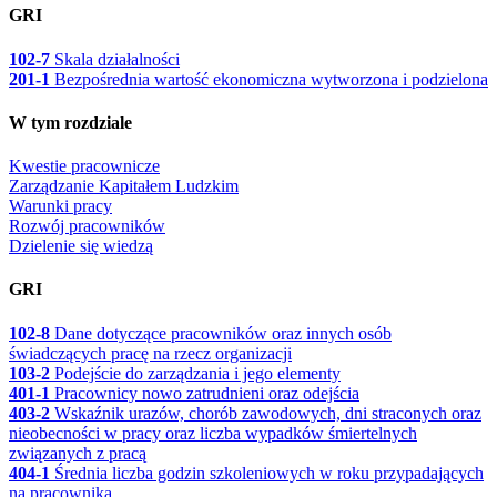
GRI
102-7
Skala działalności
201-1
Bezpośrednia wartość ekonomiczna wytworzona i podzielona
W tym rozdziale
Kwestie pracownicze
Zarządzanie Kapitałem Ludzkim
Warunki pracy
Rozwój pracowników
Dzielenie się wiedzą
GRI
102-8
Dane dotyczące pracowników oraz innych osób
świadczących pracę na rzecz organizacji
103-2
Podejście do zarządzania i jego elementy
401-1
Pracownicy nowo zatrudnieni oraz odejścia
403-2
Wskaźnik urazów, chorób zawodowych, dni straconych oraz
nieobecności w pracy oraz liczba wypadków śmiertelnych
związanych z pracą
404-1
Średnia liczba godzin szkoleniowych w roku przypadających
na pracownika