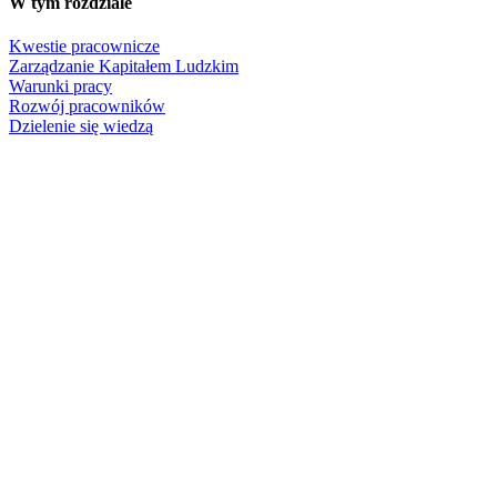
W tym rozdziale
Kwestie pracownicze
Zarządzanie Kapitałem Ludzkim
Warunki pracy
Rozwój pracowników
Dzielenie się wiedzą
GRI
102-8
Dane dotyczące pracowników oraz innych osób świadczących p
103-2
Podejście do zarządzania i jego elementy
401-1
Pracownicy nowo zatrudnieni oraz odejścia
403-2
Wskaźnik urazów, chorób zawodowych, dni straconych oraz ni
404-1
Średnia liczba godzin szkoleniowych w roku przypadających 
404-2
Programy rozwoju umiejętności menedżerskich i kształcenia usta
404-3
Odsetek pracowników podlegających regularnym ocenom jakośc
G4-FS16
Inicjatywy mające na celu edukację finansową według typ
W tym rozdziale
Zaangażowanie społeczne Grupy PZU
Bezpieczeństwo
Zdrowie