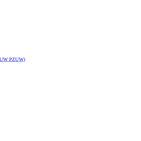
z TUW PZUW)