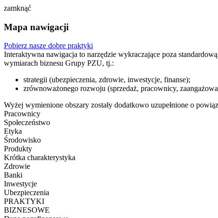
zamknąć
Mapa nawigacji
Pobierz nasze dobre praktyki
Interaktywna nawigacja to narzędzie wykraczające poza standardową
wymiarach biznesu Grupy PZU, tj.:
strategii (ubezpieczenia, zdrowie, inwestycje, finanse);
zrównoważonego rozwoju (sprzedaż, pracownicy, zaangażowanie
Wyżej wymienione obszary zostały dodatkowo uzupełnione o powią
Pracownicy
Społeczeństwo
Etyka
Środowisko
Produkty
Krótka charakterystyka
Zdrowie
Banki
Inwestycje
Ubezpieczenia
PRAKTYKI
BIZNESOWE