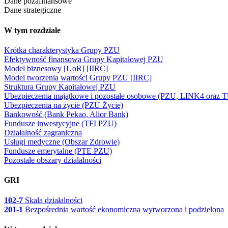
Dane pozafinansowe
Dane strategiczne
W tym rozdziale
Krótka charakterystyka Grupy PZU
Efektywność finansowa Grupy Kapitałowej PZU
Model biznesowy [UoR] [IIRC]
Model tworzenia wartości Grupy PZU [IIRC]
Struktura Grupy Kapitałowej PZU
Ubezpieczenia majątkowe i pozostałe osobowe (PZU, LINK4 ora
Ubezpieczenia na życie (PZU Życie)
Bankowość (Bank Pekao, Alior Bank)
Fundusze inwestycyjne (TFI PZU)
Działalność zagraniczna
Usługi medyczne (Obszar Zdrowie)
Fundusze emerytalne (PTE PZU)
Pozostałe obszary działalności
GRI
102-7
Skala działalności
201-1
Bezpośrednia wartość ekonomiczna wytworzona i podzielona