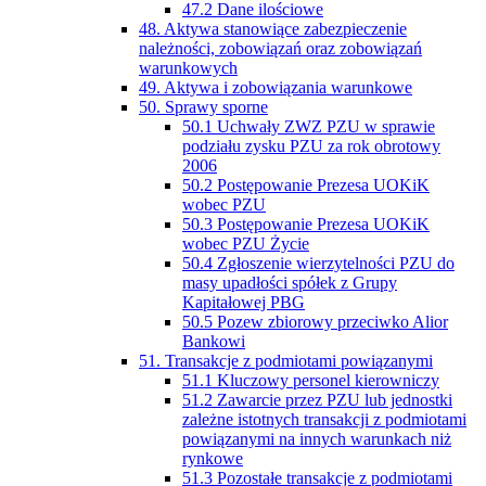
47.2 Dane ilościowe
48. Aktywa stanowiące zabezpieczenie
należności, zobowiązań oraz zobowiązań
warunkowych
49. Aktywa i zobowiązania warunkowe
50. Sprawy sporne
50.1 Uchwały ZWZ PZU w sprawie
podziału zysku PZU za rok obrotowy
2006
50.2 Postępowanie Prezesa UOKiK
wobec PZU
50.3 Postępowanie Prezesa UOKiK
wobec PZU Życie
50.4 Zgłoszenie wierzytelności PZU do
masy upadłości spółek z Grupy
Kapitałowej PBG
50.5 Pozew zbiorowy przeciwko Alior
Bankowi
51. Transakcje z podmiotami powiązanymi
51.1 Kluczowy personel kierowniczy
51.2 Zawarcie przez PZU lub jednostki
zależne istotnych transakcji z podmiotami
powiązanymi na innych warunkach niż
rynkowe
51.3 Pozostałe transakcje z podmiotami