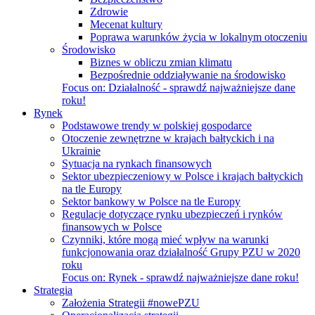
Zdrowie
Mecenat kultury
Poprawa warunków życia w lokalnym otoczeniu
Środowisko
Biznes w obliczu zmian klimatu
Bezpośrednie oddziaływanie na środowisko
Focus on:
Działalność - sprawdź najważniejsze dane
roku!
Rynek
Podstawowe trendy w polskiej gospodarce
Otoczenie zewnętrzne w krajach bałtyckich i na
Ukrainie
Sytuacja na rynkach finansowych
Sektor ubezpieczeniowy w Polsce i krajach bałtyckich
na tle Europy
Sektor bankowy w Polsce na tle Europy
Regulacje dotyczące rynku ubezpieczeń i rynków
finansowych w Polsce
Czynniki, które mogą mieć wpływ na warunki
funkcjonowania oraz działalność Grupy PZU w 2020
roku
Focus on:
Rynek - sprawdź najważniejsze dane roku!
Strategia
Założenia Strategii #nowePZU