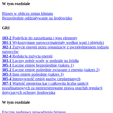
W tym rozdziale
Biznes w obliczu zmian klimatu
Bezpośrednie oddziaływanie na środowisko
GRI
103-2
Podejście do zarządzania i jego elementy
301-1
Wykorzystane surowce/materiały według wagi i objętości
302-1
Zużycie energii przez organizację z uwzględnieniem rodzaju
surowców
302-4
Redukcja zużycia energii
303-1
Łączny pobór wody w podziale na źródła
305-1
Łączne emisje bezpośrednie (zakres 1)
305-2
Łączne emisje pośrednie związane z energią (zakres 2)
305-3
Inne emisje pośrednie (zakres 3)
305-4
Intensywność emisji gazów cieplarnianych
307-1
Wartość pieniężna kar i całkowita liczba sankcji
pozafinansowych za nieprzestrzeganie prawa oraz/lub regulacji
dotyczących ochrony środowiska
W tym rozdziale
Etyczne podstawy prowadzenia biznesu