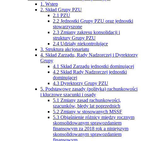
1. Wstęp
2. Skład Grupy PZU
2.1 PZU
2.2 Jednostki Grupy PZU oraz jednostki
stowarzyszone
2.3 Zmiany zakresu konsolidacji i
struktury Grupy PZU
2.4 Udziały niekontrolujące
3. Struktura akcjonariatu
4. Skład Zarządu, Rady Nadzorczej i Dyrektorzy
Grupy
4.1 Skład Zarządu jednostki dominującej
4.2 Skład Rady Nadzorczej jednostki
dominującej
4.3 Dyrektorzy Grupy PZU
5. Podstawowe zasady (polityka) rachunkowości
i kluczowe szacunki i osądy
5.1 Zmiany zasad rachunkowości,
szacunków, błędy lat poprzednich
5.2 Zmiany w stosowanych MSSF
5.3 Objaśnienie różnicy między rocznym
skonsolidowanym sprawozdaniem
finansowym za 2018 rok a niniejszym
skonsolidowanym sprawozdaniem
finansowym