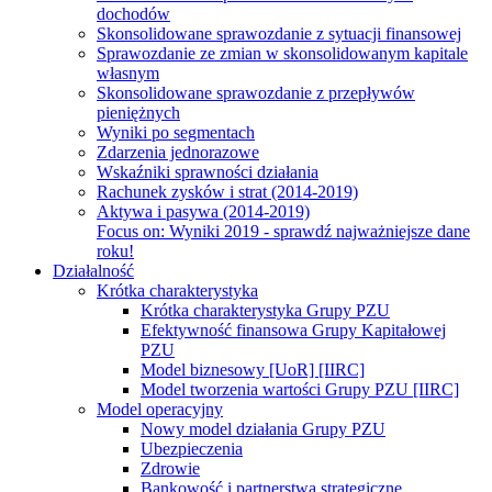
dochodów
Skonsolidowane sprawozdanie z sytuacji finansowej
Sprawozdanie ze zmian w skonsolidowanym kapitale
własnym
Skonsolidowane sprawozdanie z przepływów
pieniężnych
Wyniki po segmentach
Zdarzenia jednorazowe
Wskaźniki sprawności działania
Rachunek zysków i strat (2014-2019)
Aktywa i pasywa (2014-2019)
Focus on:
Wyniki 2019 - sprawdź najważniejsze dane
roku!
Działalność
Krótka charakterystyka
Krótka charakterystyka Grupy PZU
Efektywność finansowa Grupy Kapitałowej
PZU
Model biznesowy [UoR] [IIRC]
Model tworzenia wartości Grupy PZU [IIRC]
Model operacyjny
Nowy model działania Grupy PZU
Ubezpieczenia
Zdrowie
Bankowość i partnerstwa strategiczne