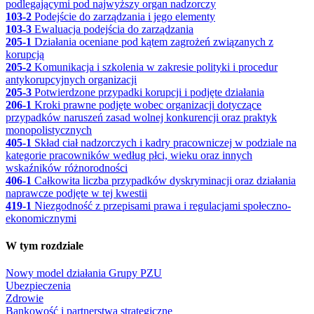
podlegającymi pod najwyższy organ nadzorczy
103-2
Podejście do zarządzania i jego elementy
103-3
Ewaluacja podejścia do zarządzania
205-1
Działania oceniane pod kątem zagrożeń związanych z
korupcją
205-2
Komunikacja i szkolenia w zakresie polityki i procedur
antykorupcyjnych organizacji
205-3
Potwierdzone przypadki korupcji i podjęte działania
206-1
Kroki prawne podjęte wobec organizacji dotyczące
przypadków naruszeń zasad wolnej konkurencji oraz praktyk
monopolistycznych
405-1
Skład ciał nadzorczych i kadry pracowniczej w podziale na
kategorie pracowników według płci, wieku oraz innych
wskaźników różnorodności
406-1
Całkowita liczba przypadków dyskryminacji oraz działania
naprawcze podjęte w tej kwestii
419-1
Niezgodność z przepisami prawa i regulacjami społeczno-
ekonomicznymi
W tym rozdziale
Nowy model działania Grupy PZU
Ubezpieczenia
Zdrowie
Bankowość i partnerstwa strategiczne