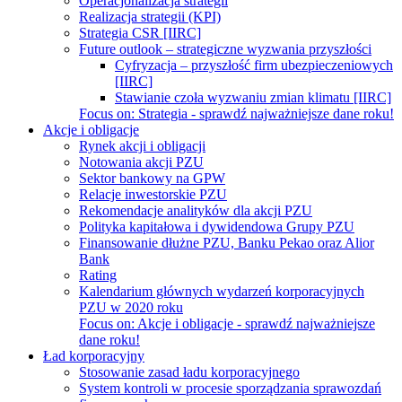
Operacjonalizacja strategii
Realizacja strategii (KPI)
Strategia CSR [IIRC]
Future outlook – strategiczne wyzwania przyszłości
Cyfryzacja – przyszłość firm ubezpieczeniowych
[IIRC]
Stawianie czoła wyzwaniu zmian klimatu [IIRC]
Focus on:
Strategia - sprawdź najważniejsze dane roku!
Akcje i obligacje
Rynek akcji i obligacji
Notowania akcji PZU
Sektor bankowy na GPW
Relacje inwestorskie PZU
Rekomendacje analityków dla akcji PZU
Polityka kapitałowa i dywidendowa Grupy PZU
Finansowanie dłużne PZU, Banku Pekao oraz Alior
Bank
Rating
Kalendarium głównych wydarzeń korporacyjnych
PZU w 2020 roku
Focus on:
Akcje i obligacje - sprawdź najważniejsze
dane roku!
Ład korporacyjny
Stosowanie zasad ładu korporacyjnego
System kontroli w procesie sporządzania sprawozdań