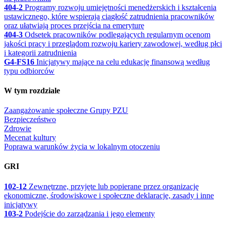
404-2
Programy rozwoju umiejętności menedżerskich i kształcenia
ustawicznego, które wspierają ciągłość zatrudnienia pracowników
oraz ułatwiają proces przejścia na emeryturę
404-3
Odsetek pracowników podlegających regularnym ocenom
jakości pracy i przeglądom rozwoju kariery zawodowej, według płci
i kategorii zatrudnienia
G4-FS16
Inicjatywy mające na celu edukację finansową według
typu odbiorców
W tym rozdziale
Zaangażowanie społeczne Grupy PZU
Bezpieczeństwo
Zdrowie
Mecenat kultury
Poprawa warunków życia w lokalnym otoczeniu
GRI
102-12
Zewnętrzne, przyjęte lub popierane przez organizację
ekonomiczne, środowiskowe i społeczne deklaracje, zasady i inne
inicjatywy
103-2
Podejście do zarządzania i jego elementy