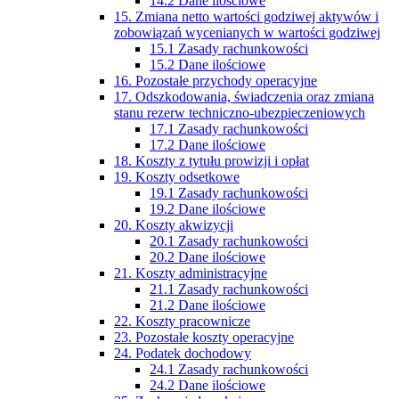
14.2 Dane ilościowe
15. Zmiana netto wartości godziwej aktywów i
zobowiązań wycenianych w wartości godziwej
15.1 Zasady rachunkowości
15.2 Dane ilościowe
16. Pozostałe przychody operacyjne
17. Odszkodowania, świadczenia oraz zmiana
stanu rezerw techniczno-ubezpieczeniowych
17.1 Zasady rachunkowości
17.2 Dane ilościowe
18. Koszty z tytułu prowizji i opłat
19. Koszty odsetkowe
19.1 Zasady rachunkowości
19.2 Dane ilościowe
20. Koszty akwizycji
20.1 Zasady rachunkowości
20.2 Dane ilościowe
21. Koszty administracyjne
21.1 Zasady rachunkowości
21.2 Dane ilościowe
22. Koszty pracownicze
23. Pozostałe koszty operacyjne
24. Podatek dochodowy
24.1 Zasady rachunkowości
24.2 Dane ilościowe