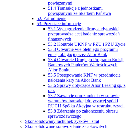
powiązanymi
51.4 Transakcje z jednostkami
powiązanymi ze Skarbem Państwa
52. Zatrudnienie
53. Pozostałe informacje
53.1 Wynagrodzenie firmy audytorskiej
przeprowadzającej badanie sprawozdań
finansowych
53.2 Kontrole UKNF w PZU i PZU Życie
53.3 Otwarcie wieloletniego programu
emisji obligacji przez Alior Bank
53.4 Otwarcie Drugiego Programu Emisji
Bankowych Papierów Wartościowych
Alior Banku
53.5 Postępowanie KNF w przedmiocie
nałożenia kary na Alior Bank
53.6 Sprawy dotyczące Alior Leasing sp. z
o.o.
53.7 Zawarcie porozumienia w sprawie
warunków transakcji dotyczącej spółki
RUCH Spółka Akcyjna w restrukturyzacji
53.8 Zdarzenia po zakończeniu okresu
sprawozdawczego
Skonsolidowany rachunek zysków i strat
Skonsolidowane sprawozdanie z całkowitych