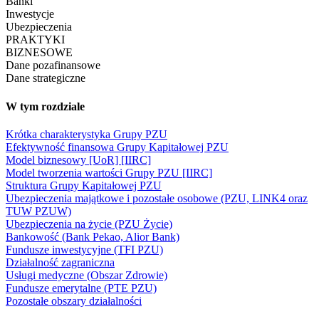
Banki
Inwestycje
Ubezpieczenia
PRAKTYKI
BIZNESOWE
Dane pozafinansowe
Dane strategiczne
W tym rozdziale
Krótka charakterystyka Grupy PZU
Efektywność finansowa Grupy Kapitałowej PZU
Model biznesowy [UoR] [IIRC]
Model tworzenia wartości Grupy PZU [IIRC]
Struktura Grupy Kapitałowej PZU
Ubezpieczenia majątkowe i pozostałe osobowe (PZU, LINK4 oraz
TUW PZUW)
Ubezpieczenia na życie (PZU Życie)
Bankowość (Bank Pekao, Alior Bank)
Fundusze inwestycyjne (TFI PZU)
Działalność zagraniczna
Usługi medyczne (Obszar Zdrowie)
Fundusze emerytalne (PTE PZU)
Pozostałe obszary działalności