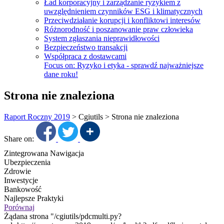
Ład korporacyjny i zarządzanie ryzykiem z
uwzględnieniem czynników ESG i klimatycznych
Przeciwdziałanie korupcji i konfliktowi interesów
Różnorodność i poszanowanie praw człowieka
System zgłaszania nieprawidłowości
Bezpieczeństwo transakcji
Współpraca z dostawcami
Focus on:
Ryzyko i etyka - sprawdź najważniejsze
dane roku!
Strona nie znaleziona
Raport Roczny 2019
>
Cgiutils
>
Strona nie znaleziona
Share on:
Zintegrowana Nawigacja
Ubezpieczenia
Zdrowie
Inwestycje
Bankowość
Najlepsze Praktyki
Porównaj
Żądana strona "/cgiutils/pdcmulti.py?