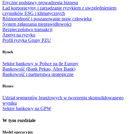
Etyczne podstawy prowadzenia biznesu
Ład korporacyjny i zarządzanie ryzykiem z uwzględnieniem
czynników ESG i klimatycznych
Różnorodność i poszanowanie praw człowieka
System zgłaszania nieprawidłowości
Bezpieczeństwo transakcji
Apetyt na ryzyko
Profil ryzyka Grupy PZU
Rynek
Sektor bankowy w Polsce na tle Europy
Bankowość (Bank Pekao, Alior Bank)
Bankowość i partnerstwa strategiczne
Biznes
Udział segmentów branżowych w tworzeniu skonsolidowanego
wyniku
Sektor bankowy na GPW
W tym rozdziale
Model operacyjny