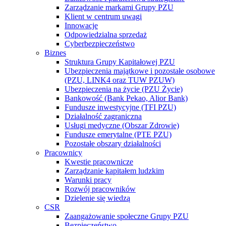
Zarządzanie markami Grupy PZU
Klient w centrum uwagi
Innowacje
Odpowiedzialna sprzedaż
Cyberbezpieczeństwo
Biznes
Struktura Grupy Kapitałowej PZU
Ubezpieczenia majątkowe i pozostałe osobowe
(PZU, LINK4 oraz TUW PZUW)
Ubezpieczenia na życie (PZU Życie)
Bankowość (Bank Pekao, Alior Bank)
Fundusze inwestycyjne (TFI PZU)
Działalność zagraniczna
Usługi medyczne (Obszar Zdrowie)
Fundusze emerytalne (PTE PZU)
Pozostałe obszary działalności
Pracownicy
Kwestie pracownicze
Zarządzanie kapitałem ludzkim
Warunki pracy
Rozwój pracowników
Dzielenie się wiedzą
CSR
Zaangażowanie społeczne Grupy PZU
Bezpieczeństwo