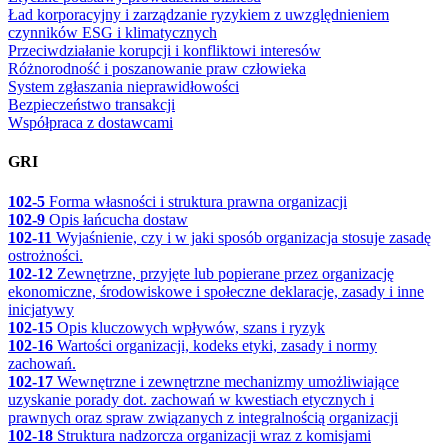
Ład korporacyjny i zarządzanie ryzykiem z uwzględnieniem
czynników ESG i klimatycznych
Przeciwdziałanie korupcji i konfliktowi interesów
Różnorodność i poszanowanie praw człowieka
System zgłaszania nieprawidłowości
Bezpieczeństwo transakcji
Współpraca z dostawcami
GRI
102-5
Forma własności i struktura prawna organizacji
102-9
Opis łańcucha dostaw
102-11
Wyjaśnienie, czy i w jaki sposób organizacja stosuje zasadę
ostrożności.
102-12
Zewnętrzne, przyjęte lub popierane przez organizację
ekonomiczne, środowiskowe i społeczne deklaracje, zasady i inne
inicjatywy
102-15
Opis kluczowych wpływów, szans i ryzyk
102-16
Wartości organizacji, kodeks etyki, zasady i normy
zachowań.
102-17
Wewnętrzne i zewnętrzne mechanizmy umożliwiające
uzyskanie porady dot. zachowań w kwestiach etycznych i
prawnych oraz spraw związanych z integralnością organizacji
102-18
Struktura nadzorcza organizacji wraz z komisjami