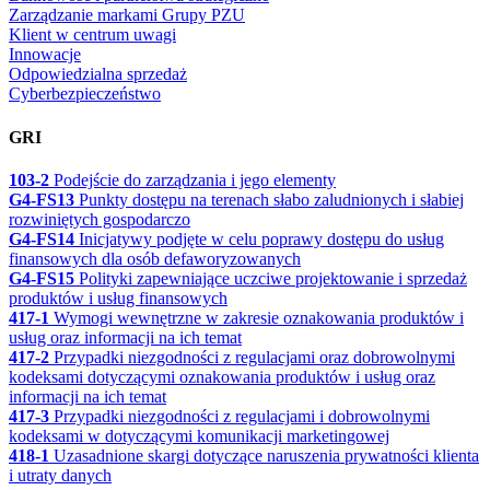
Zarządzanie markami Grupy PZU
Klient w centrum uwagi
Innowacje
Odpowiedzialna sprzedaż
Cyberbezpieczeństwo
GRI
103-2
Podejście do zarządzania i jego elementy
G4-FS13
Punkty dostępu na terenach słabo zaludnionych i słabiej
rozwiniętych gospodarczo
G4-FS14
Inicjatywy podjęte w celu poprawy dostępu do usług
finansowych dla osób defaworyzowanych
G4-FS15
Polityki zapewniające uczciwe projektowanie i sprzedaż
produktów i usług finansowych
417-1
Wymogi wewnętrzne w zakresie oznakowania produktów i
usług oraz informacji na ich temat
417-2
Przypadki niezgodności z regulacjami oraz dobrowolnymi
kodeksami dotyczącymi oznakowania produktów i usług oraz
informacji na ich temat
417-3
Przypadki niezgodności z regulacjami i dobrowolnymi
kodeksami w dotyczącymi komunikacji marketingowej
418-1
Uzasadnione skargi dotyczące naruszenia prywatności klienta
i utraty danych