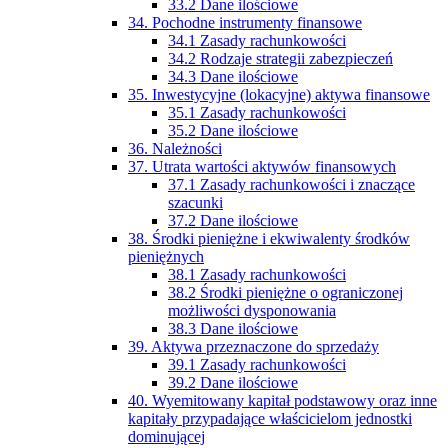
33.2 Dane ilościowe
34. Pochodne instrumenty finansowe
34.1 Zasady rachunkowości
34.2 Rodzaje strategii zabezpieczeń
34.3 Dane ilościowe
35. Inwestycyjne (lokacyjne) aktywa finansowe
35.1 Zasady rachunkowości
35.2 Dane ilościowe
36. Należności
37. Utrata wartości aktywów finansowych
37.1 Zasady rachunkowości i znaczące
szacunki
37.2 Dane ilościowe
38. Środki pieniężne i ekwiwalenty środków
pieniężnych
38.1 Zasady rachunkowości
38.2 Środki pieniężne o ograniczonej
możliwości dysponowania
38.3 Dane ilościowe
39. Aktywa przeznaczone do sprzedaży
39.1 Zasady rachunkowości
39.2 Dane ilościowe
40. Wyemitowany kapitał podstawowy oraz inne
kapitały przypadające właścicielom jednostki
dominującej