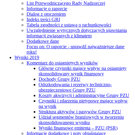
List Przewodniczącego Rady Nadzorczej
Informacje o raporcie
Dialog z otoczeniem
Indeks treści GRI
Tabela zgodności z ustawą o rachunkowości
Uwzględnienie wytycznych dotyczących ujawniania
informacji związanych z klimatem
Dodatkowe dane
Focus on:
O raporcie - sprawdź najważniejsze dane
roku!
Wyniki 2019
Komentarz do osiągniętych wyników
Główne czynniki mające wpływ na osiągnięty
skonsolidowany wynik finansowy
Dochody Grupy PZU
Odszkodowania i rezerwy techniczno-
ubezpieczeniowe Grupy PZU
Koszty akwizycji i administracyjne Grupy PZU
Czynniki i zdarzenia nietypowe mające wpływ
na wynik
Struktura aktywów i pasywów Grupy PZU
Udział segmentów branżowych w tworzeniu
skonsolidowanego wyniku
Wyniki finansowe emitenta – PZU (PSR)
Informacje dodatkowe i noty objaśniające