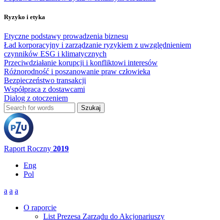
Ryzyko i etyka
Etyczne podstawy prowadzenia biznesu
Ład korporacyjny i zarządzanie ryzykiem z uwzględnieniem
czynników ESG i klimatycznych
Przeciwdziałanie korupcji i konfliktowi interesów
Różnorodność i poszanowanie praw człowieka
Bezpieczeństwo transakcji
Współpraca z dostawcami
Dialog z otoczeniem
Szukaj
Formularz wyszukiwania
Raport Roczny
2019
Eng
Pol
a
a
a
O raporcie
List Prezesa Zarządu do Akcjonariuszy