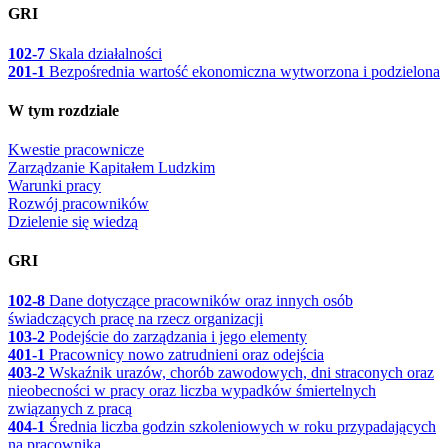
GRI
102-7
Skala działalności
201-1
Bezpośrednia wartość ekonomiczna wytworzona i podzielona
W tym rozdziale
Kwestie pracownicze
Zarządzanie Kapitałem Ludzkim
Warunki pracy
Rozwój pracowników
Dzielenie się wiedzą
GRI
102-8
Dane dotyczące pracowników oraz innych osób
świadczących pracę na rzecz organizacji
103-2
Podejście do zarządzania i jego elementy
401-1
Pracownicy nowo zatrudnieni oraz odejścia
403-2
Wskaźnik urazów, chorób zawodowych, dni straconych oraz
nieobecności w pracy oraz liczba wypadków śmiertelnych
związanych z pracą
404-1
Średnia liczba godzin szkoleniowych w roku przypadających
na pracownika