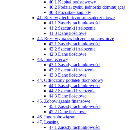
40.1 Kapitał podstawowy
40.2 Podział zysku jednostki dominującej
40.3 Pozostałe kapitały
41. Rezerwy techniczno-ubezpieczeniowe
41.1 Zasady rachunkowości
41.2 Szacunki i założenia
41.3 Dane ilościowe
42. Rezerwy na świadczenia pracownicze
42.1 Zasady rachunkowości
42.2 Szacunki i założenia
42.3 Dane ilościowe
43. Inne rezerwy
43.1 Zasady rachunkowości
43.2 Szacunki i założenia
43.3 Dane ilościowe
44. Odroczony podatek dochodowy
44.1 Zasady rachunkowości
44.2 Szacunki i założenia
44.3 Dane ilościowe
45. Zobowiązania finansowe
45.1 Zasady rachunkowości
45.2 Dane ilościowe
46. Inne zobowiązania
47. Leasing
47.1 Zasady rachunkowości