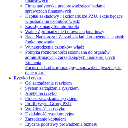
finansowych
Firma audytorska przeprowadzająca badania
sprawozdań finansowych
Kapitał zakładowy i akcjonariusze PZU, akcje będące
w posiadaniu członków władz
Zasady zmiany Statutu Spółki
Walne Zgromadzenie i prawa akcjonariuszy
Rada Nadzorcza i Zarząd - skład, kompetencje, sposób
funkcjonowania
Wynagrodzenia członków władz
Polityka różnorodności stosowana do organów
administrujących, zarządzających i nadzorujących
Emitenta
Focus on:
Ład korporacyjny - sprawdź najważniejsze
dane roku!
Ryzyko i etyka
Cel zarządzania ryzykiem
System zarządzania ryzykiem
Apetyt na ryzyko
Proces zarządzania ryzykiem
Profil ryzyka Grupy PZU
Wrażliwość na ryzyko
Działalność reasekuracyjna
Zarządzanie kapitałem
Etyczne podstawy prowadzenia biznesu