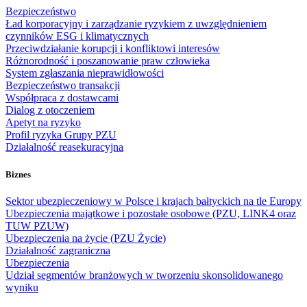
Bezpieczeństwo
Ład korporacyjny i zarządzanie ryzykiem z uwzględnieniem
czynników ESG i klimatycznych
Przeciwdziałanie korupcji i konfliktowi interesów
Różnorodność i poszanowanie praw człowieka
System zgłaszania nieprawidłowości
Bezpieczeństwo transakcji
Współpraca z dostawcami
Dialog z otoczeniem
Apetyt na ryzyko
Profil ryzyka Grupy PZU
Działalność reasekuracyjna
Biznes
Sektor ubezpieczeniowy w Polsce i krajach bałtyckich na tle Europy
Ubezpieczenia majątkowe i pozostałe osobowe (PZU, LINK4 oraz
TUW PZUW)
Ubezpieczenia na życie (PZU Życie)
Działalność zagraniczna
Ubezpieczenia
Udział segmentów branżowych w tworzeniu skonsolidowanego
wyniku