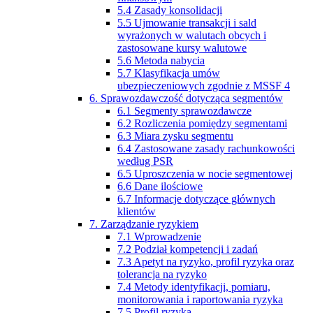
5.4 Zasady konsolidacji
5.5 Ujmowanie transakcji i sald
wyrażonych w walutach obcych i
zastosowane kursy walutowe
5.6 Metoda nabycia
5.7 Klasyfikacja umów
ubezpieczeniowych zgodnie z MSSF 4
6. Sprawozdawczość dotycząca segmentów
6.1 Segmenty sprawozdawcze
6.2 Rozliczenia pomiędzy segmentami
6.3 Miara zysku segmentu
6.4 Zastosowane zasady rachunkowości
według PSR
6.5 Uproszczenia w nocie segmentowej
6.6 Dane ilościowe
6.7 Informacje dotyczące głównych
klientów
7. Zarządzanie ryzykiem
7.1 Wprowadzenie
7.2 Podział kompetencji i zadań
7.3 Apetyt na ryzyko, profil ryzyka oraz
tolerancja na ryzyko
7.4 Metody identyfikacji, pomiaru,
monitorowania i raportowania ryzyka
7.5 Profil ryzyka