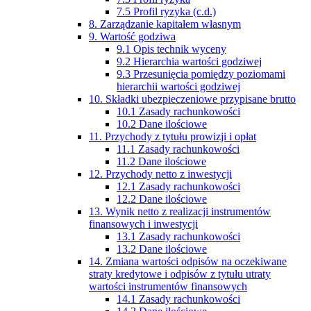
7.5 Profil ryzyka (c.d.)
8. Zarządzanie kapitałem własnym
9. Wartość godziwa
9.1 Opis technik wyceny
9.2 Hierarchia wartości godziwej
9.3 Przesunięcia pomiędzy poziomami
hierarchii wartości godziwej
10. Składki ubezpieczeniowe przypisane brutto
10.1 Zasady rachunkowości
10.2 Dane ilościowe
11. Przychody z tytułu prowizji i opłat
11.1 Zasady rachunkowości
11.2 Dane ilościowe
12. Przychody netto z inwestycji
12.1 Zasady rachunkowości
12.2 Dane ilościowe
13. Wynik netto z realizacji instrumentów
finansowych i inwestycji
13.1 Zasady rachunkowości
13.2 Dane ilościowe
14. Zmiana wartości odpisów na oczekiwane
straty kredytowe i odpisów z tytułu utraty
wartości instrumentów finansowych
14.1 Zasady rachunkowości